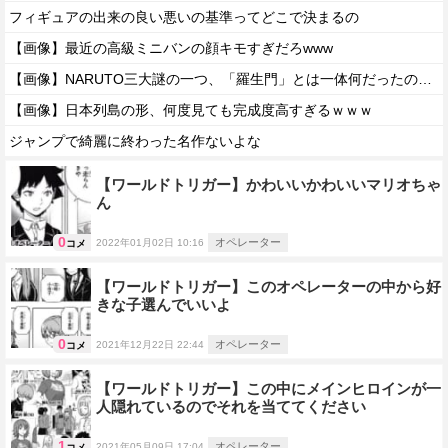
フィギュアの出来の良い悪いの基準ってどこで決まるの
【画像】最近の高級ミニバンの顔キモすぎだろwww
【画像】NARUTO三大謎の一つ、「羅生門」とは一体何だったのか！？
【画像】日本列島の形、何度見ても完成度高すぎるｗｗｗ
ジャンプで綺麗に終わった名作ないよな
【ワールドトリガー】かわいいかわいいマリオちゃ
ん
0
オペレーター
2022年01月02日 10:16
コメ
【ワールドトリガー】このオペレーターの中から好
きな子選んでいいよ
0
オペレーター
2021年12月22日 22:44
コメ
【ワールドトリガー】この中にメインヒロインが一
人隠れているのでそれを当ててください
1
オペレーター
2021年05月09日 17:04
コメ