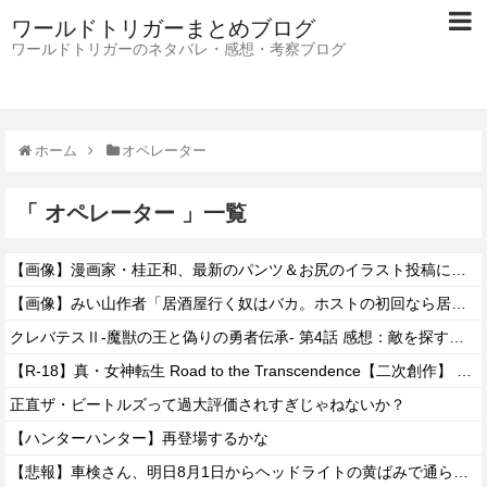
ワールドトリガーまとめブログ
ワールドトリガーのネタバレ・感想・考察ブログ
ホーム
オペレーター
「 オペレーター 」一覧
【画像】漫画家・桂正和、最新のパンツ＆お尻のイラスト投稿にネット衝撃「この質感の出し方」「実写かと思いました」
【画像】みい山作者「居酒屋行く奴はバカ。ホストの初回なら居酒屋より安く飲めてイケメンにチヤホヤされる」
クレバテスⅡ-魔獣の王と偽りの勇者伝承- 第4話 感想：敵を探すよりトアの書を餌に誘き出す作戦！
【R-18】真・女神転生 Road to the Transcendence【二次創作】 第２０話
正直ザ・ビートルズって過大評価されすぎじゃねないか？
【ハンターハンター】再登場するかな
【悲報】車検さん、明日8月1日からヘッドライトの黄ばみで通らなくなる模様…