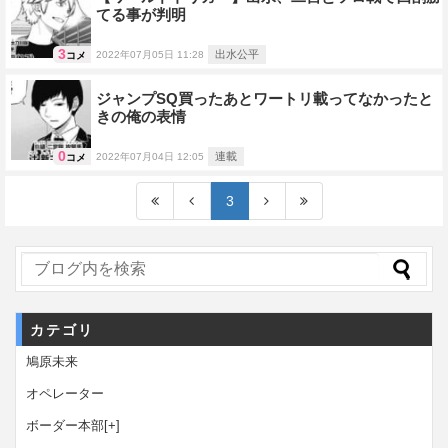
てる事が判明
3
出水公平
2022年07月05日 11:28
コメ
ジャンプSQ買ったあとワートリ載ってなかったと
きの俺の表情
0
連載
2022年07月04日 12:05
コメ
3
カテゴリ
鳩原未来
オペレーター
ボーダー本部
[+]