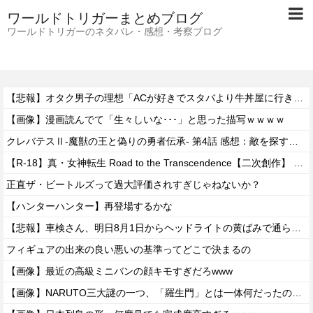
ワールドトリガーまとめブログ
ワールドトリガーのネタバレ・感想・考察ブログ
【悲報】オタク男子の理想「ACが好きでスタバより牛丼屋に行きたがる女」、この銀河に1人も存在しないｗｗｗｗ
【画像】漫画読んでて「生々しいな･･･」と思った描写ｗｗｗｗ
クレバテスⅡ-魔獣の王と偽りの勇者伝承- 第4話 感想：敵を探すよりトアの書を餌に誘き出す作戦！
【R-18】真・女神転生 Road to the Transcendence【二次創作】 第２０話
正直ザ・ビートルズって過大評価されすぎじゃねないか？
【ハンターハンター】再登場するかな
【悲報】車検さん、明日8月1日からヘッドライトの黄ばみで通らなくなる模様…
フィギュアの出来の良い悪いの基準ってどこで決まるの
【画像】最近の高級ミニバンの顔キモすぎだろwww
【画像】NARUTO三大謎の一つ、「羅生門」とは一体何だったのか！？