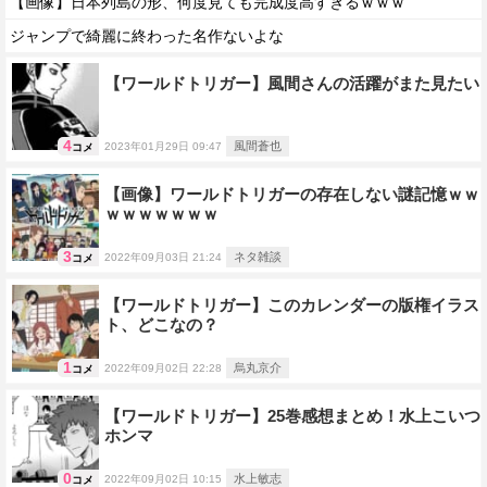
【画像】日本列島の形、何度見ても完成度高すぎるｗｗｗ
ジャンプで綺麗に終わった名作ないよな
【ワールドトリガー】風間さんの活躍がまた見たい
4
風間蒼也
2023年01月29日 09:47
コメ
【画像】ワールドトリガーの存在しない謎記憶ｗｗ
ｗｗｗｗｗｗｗ
3
ネタ雑談
2022年09月03日 21:24
コメ
【ワールドトリガー】このカレンダーの版権イラス
ト、どこなの？
1
烏丸京介
2022年09月02日 22:28
コメ
【ワールドトリガー】25巻感想まとめ！水上こいつ
ホンマ
0
水上敏志
2022年09月02日 10:15
コメ