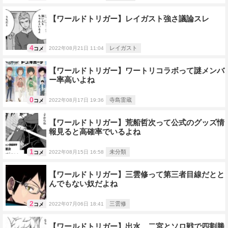
【ワールドトリガー】レイガスト強さ議論スレ
4
レイガスト
2022年08月21日 11:04
コメ
【ワールドトリガー】ワートリコラボって謎メンバ
ー率高いよね
0
寺島雷蔵
2022年08月17日 19:36
コメ
【ワールドトリガー】荒船哲次って公式のグッズ情
報見ると高確率でいるよね
1
未分類
2022年08月15日 16:58
コメ
【ワールドトリガー】三雲修って第三者目線だとと
んでもない奴だよね
2
三雲修
2022年07月06日 18:41
コメ
【ワールドトリガー】出水、二宮とソロ戦で四割勝