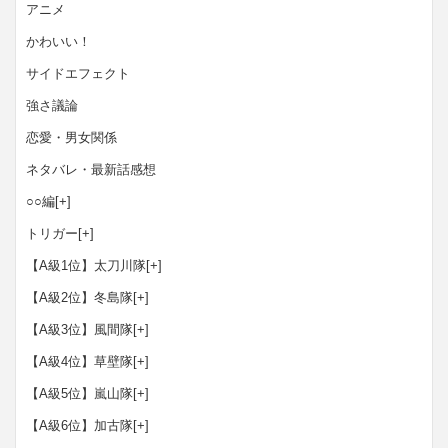
アニメ
かわいい！
サイドエフェクト
強さ議論
恋愛・男女関係
ネタバレ・最新話感想
○○編
[+]
トリガー
[+]
【A級1位】太刀川隊
[+]
【A級2位】冬島隊
[+]
【A級3位】風間隊
[+]
【A級4位】草壁隊
[+]
【A級5位】嵐山隊
[+]
【A級6位】加古隊
[+]