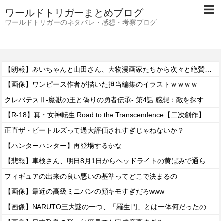
ワールドトリガーまとめブログ
ワールドトリガーのネタバレ・感想・考察ブログ
【朗報】みいちゃんと山田さん、大物漫画家たちから次々と絶賛されるｗｗｗｗ
【画像】ワンピース作者が描いた担当編集のイラストｗｗｗｗ
クレバテスⅡ-魔獣の王と偽りの勇者伝承- 第4話 感想：敵を探すよりトアの書を餌に誘き出す作戦！
【R-18】真・女神転生 Road to the Transcendence【二次創作】 第２０話
正直ザ・ビートルズって過大評価されすぎじゃねないか？
【ハンターハンター】再登場するかな
【悲報】車検さん、明日8月1日からヘッドライトの黄ばみで通らなくなる模様…
フィギュアの出来の良い悪いの基準ってどこで決まるの
【画像】最近の高級ミニバンの顔キモすぎだろwww
【画像】NARUTO三大謎の一つ、「羅生門」とは一体何だったのか！？