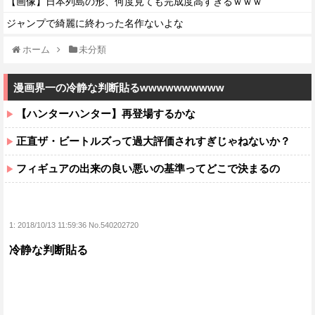
【画像】日本列島の形、何度見ても完成度高すぎるｗｗｗ
ジャンプで綺麗に終わった名作ないよな
ホーム
未分類
漫画界一の冷静な判断貼るwwwwwwwwww
【ハンターハンター】再登場するかな
正直ザ・ビートルズって過大評価されすぎじゃねないか？
フィギュアの出来の良い悪いの基準ってどこで決まるの
1:
2018/10/13 11:59:36 No.540202720
冷静な判断貼る