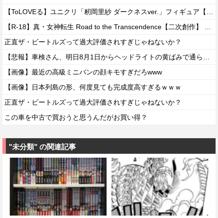
【ToLOVEる】ユニクリ「籾岡里紗 ダークネスver.」フィギュア【再販予約開始】
【R-18】真・女神転生 Road to the Transcendence【二次創作】 第２０話
正直ザ・ビートルズって過大評価されすぎじゃねないか？
【悲報】車検さん、明日8月1日からヘッドライトの黄ばみで通らなくなる模様…
【画像】最近の高級ミニバンの顔キモすぎだろwww
【画像】日本列島の形、何度見ても完成度高すぎるｗｗｗ
正直ザ・ビートルズって過大評価されすぎじゃねないか？
この車を中古で買おうと思うんだがお買い得？
"未分類" の関連記事