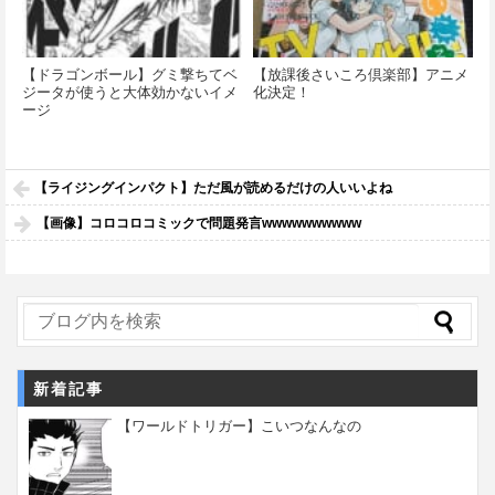
【ドラゴンボール】グミ撃ちてベ
【放課後さいころ倶楽部】アニメ
ジータが使うと大体効かないイメ
化決定！
ージ
【ライジングインパクト】ただ風が読めるだけの人いいよね
【画像】コロコロコミックで問題発言wwwwwwwwww
新着記事
【ワールドトリガー】こいつなんなの