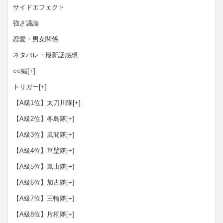
サイドエフェクト
強さ議論
恋愛・男女関係
ネタバレ・最新話感想
○○編
[+]
トリガー
[+]
【A級1位】太刀川隊
[+]
【A級2位】冬島隊
[+]
【A級3位】風間隊
[+]
【A級4位】草壁隊
[+]
【A級5位】嵐山隊
[+]
【A級6位】加古隊
[+]
【A級7位】三輪隊
[+]
【A級8位】片桐隊
[+]