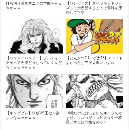
打ち切り漫画マニアの本棚ｗｗｗ
【ワンピース】ダイヤモンドジョ
ｗｗｗｗ
ズって余所見するまでは青雉を圧
倒してた男
【ハンターハンター】ゾルディッ
【とんかつDJアゲ太郎】アニメも
ク家って今後どうなっていくんだ
よかったしアゲ太郎いいよね
ろうｗｗｗｗｗｗ
【キングダム】李牧VS王セン楽
10億なのにぽっと出のキャラのか
しいなｗｗｗｗｗ
ませにマルコジョズビスタや三将
星と本当に同格なのか？