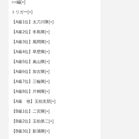
○○編
[+]
トリガー
[+]
【A級1位】太刀川隊
[+]
【A級2位】冬島隊
[+]
【A級3位】風間隊
[+]
【A級4位】草壁隊
[+]
【A級5位】嵐山隊
[+]
【A級6位】加古隊
[+]
【A級7位】三輪隊
[+]
【A級8位】片桐隊
[+]
【A級 他】玉狛支部
[+]
【B級1位】二宮隊
[+]
【B級2位】玉狛第二
[+]
【B級3位】影浦隊
[+]