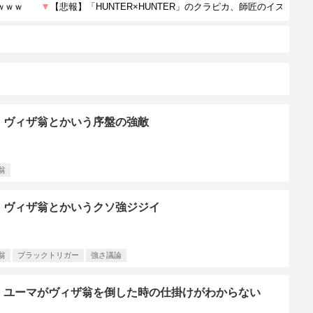
】ヴィザ翁とかいう序盤の強敵
翁
】ヴィザ翁とかいうクソ強ジジイ
翁
ブラックトリガー
強さ議論
】ユーマがヴィザ翁を倒した時の仕掛けがわからない