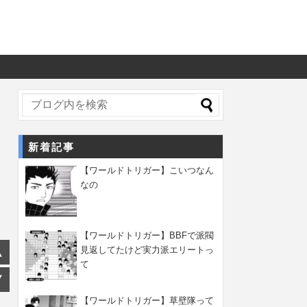
新着記事
【ワールドトリガー】こいつなん
なの
【ワールドトリガー】BBFで派閥
見返してたけど実力派エリートっ
て
【ワールドトリガー】草壁隊って