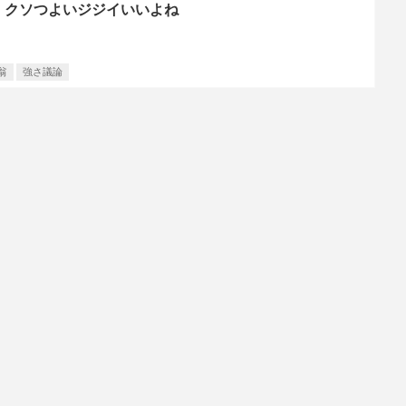
】クソつよいジジイいいよね
翁
強さ議論