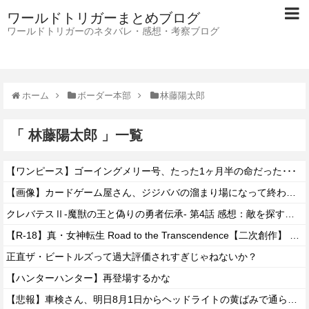
ワールドトリガーまとめブログ
ワールドトリガーのネタバレ・感想・考察ブログ
ホーム
ボーダー本部
林藤陽太郎
「 林藤陽太郎 」一覧
【ワンピース】ゴーイングメリー号、たった1ヶ月半の命だった･･･
【画像】カードゲーム屋さん、ジジババの溜まり場になって終わるwwwwwwwwwwww
クレバテスⅡ-魔獣の王と偽りの勇者伝承- 第4話 感想：敵を探すよりトアの書を餌に誘き出す作戦！
【R-18】真・女神転生 Road to the Transcendence【二次創作】 第２０話
正直ザ・ビートルズって過大評価されすぎじゃねないか？
【ハンターハンター】再登場するかな
【悲報】車検さん、明日8月1日からヘッドライトの黄ばみで通らなくなる模様…