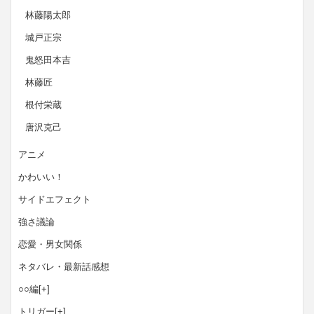
林藤陽太郎
城戸正宗
鬼怒田本吉
林藤匠
根付栄蔵
唐沢克己
アニメ
かわいい！
サイドエフェクト
強さ議論
恋愛・男女関係
ネタバレ・最新話感想
○○編
[+]
トリガー
[+]