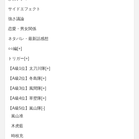
サイドエフェクト
強さ議論
恋愛・男女関係
ネタバレ・最新話感想
○○編
[+]
トリガー
[+]
【A級1位】太刀川隊
[+]
【A級2位】冬島隊
[+]
【A級3位】風間隊
[+]
【A級4位】草壁隊
[+]
【A級5位】嵐山隊
[-]
嵐山准
木虎藍
時枝充