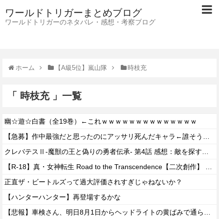
ワールドトリガーまとめブログ
ワールドトリガーのネタバレ・感想・考察ブログ
ホーム
【A級5位】嵐山隊
時枝充
「 時枝充 」一覧
幽☆遊☆白書（全19巻）←これｗｗｗｗｗｗｗｗｗｗｗｗｗｗ
【急募】作中最強だと思ったのにアッサリ死んだキャラ←誰そうぞうした？
クレバテスⅡ-魔獣の王と偽りの勇者伝承- 第4話 感想：敵を探すよりトアの書を餌に誘き出す作戦！
【R-18】真・女神転生 Road to the Transcendence【二次創作】 第２０話
正直ザ・ビートルズって過大評価されすぎじゃねないか？
【ハンターハンター】再登場するかな
【悲報】車検さん、明日8月1日からヘッドライトの黄ばみで通らなくなる模様…