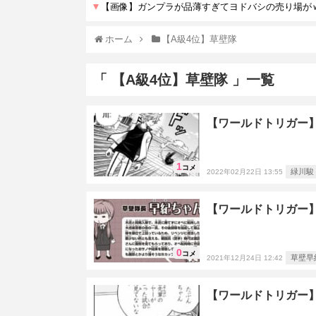
ホーム
【A級4位】草壁隊
「 【A級4位】草壁隊 」一覧
【ワールドトリガー
1
コメ
緑川駿
2022年02月22日 13:55
【ワールドトリガー
0
コメ
草壁早
2021年12月24日 12:42
【ワールドトリガー