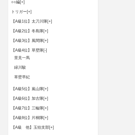
○○編
[+]
トリガー
[+]
【A級1位】太刀川隊
[+]
【A級2位】冬島隊
[+]
【A級3位】風間隊
[+]
【A級4位】草壁隊
[-]
里見一馬
緑川駿
草壁早紀
【A級5位】嵐山隊
[+]
【A級6位】加古隊
[+]
【A級7位】三輪隊
[+]
【A級8位】片桐隊
[+]
【A級 他】玉狛支部
[+]