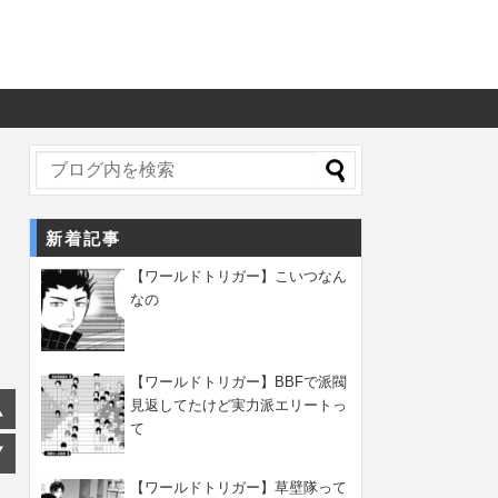
新着記事
【ワールドトリガー】こいつなん
なの
【ワールドトリガー】BBFで派閥
見返してたけど実力派エリートっ
て
【ワールドトリガー】草壁隊って