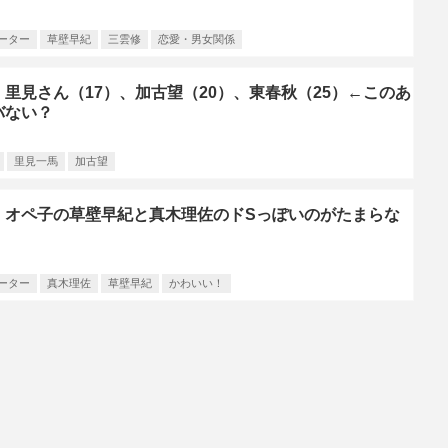
ーター
草壁早紀
三雲修
恋愛・男女関係
里見さん（17）、加古望（20）、東春秋（25）←このあ
バない？
里見一馬
加古望
】オペ子の草壁早紀と真木理佐のドSっぽいのがたまらな
ーター
真木理佐
草壁早紀
かわいい！