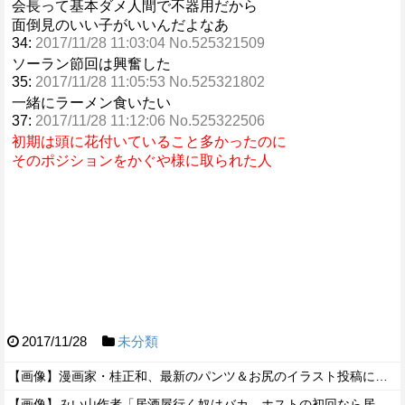
会長って基本ダメ人間で不器用だから
面倒見のいい子がいいんだよなあ
34:
2017/11/28 11:03:04 No.525321509
ソーラン節回は興奮した
35:
2017/11/28 11:05:53 No.525321802
一緒にラーメン食いたい
37:
2017/11/28 11:12:06 No.525322506
初期は頭に花付いていること多かったのに
そのポジションをかぐや様に取られた人
2017/11/28
未分類
【画像】漫画家・桂正和、最新のパンツ＆お尻のイラスト投稿にネット衝撃「この質感の出し方」「実写かと思いました」
【画像】みい山作者「居酒屋行く奴はバカ。ホストの初回なら居酒屋より安く飲めてイケメンにチヤホヤされる」