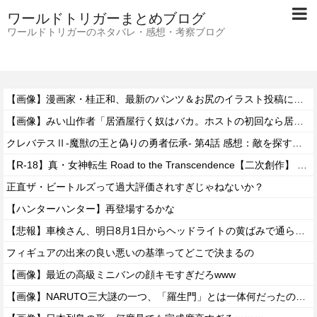
ワールドトリガーまとめブログ
ワールドトリガーのネタバレ・感想・考察ブログ
【画像】漫画家・桂正和、最新のパンツ＆お尻のイラスト投稿にネット衝撃「この質感の出し方」「実写かと思いました」
【画像】みい山作者「居酒屋行く奴はバカ。ホストの初回なら居酒屋より安く飲めてイケメンにチヤホヤされる」
クレバテスⅡ-魔獣の王と偽りの勇者伝承- 第4話 感想：敵を探すよりトアの書を餌に誘き出す作戦！
【R-18】真・女神転生 Road to the Transcendence【二次創作】 第２０話
正直ザ・ビートルズって過大評価されすぎじゃねないか？
【ハンターハンター】再登場するかな
【悲報】車検さん、明日8月1日からヘッドライトの黄ばみで通らなくなる模様…
フィギュアの出来の良い悪いの基準ってどこで決まるの
【画像】最近の高級ミニバンの顔キモすぎだろwww
【画像】NARUTO三大謎の一つ、「羅生門」とは一体何だったのか！？