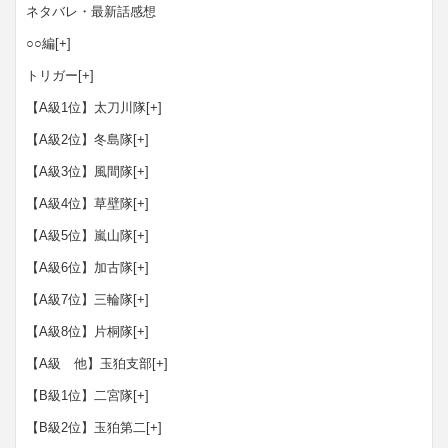
ネタバレ・最新話感想
○○編
[+]
トリガー
[+]
【A級1位】太刀川隊
[+]
【A級2位】冬島隊
[+]
【A級3位】風間隊
[+]
【A級4位】草壁隊
[+]
【A級5位】嵐山隊
[+]
【A級6位】加古隊
[+]
【A級7位】三輪隊
[+]
【A級8位】片桐隊
[+]
【A級 他】玉狛支部
[+]
【B級1位】二宮隊
[+]
【B級2位】玉狛第二
[+]