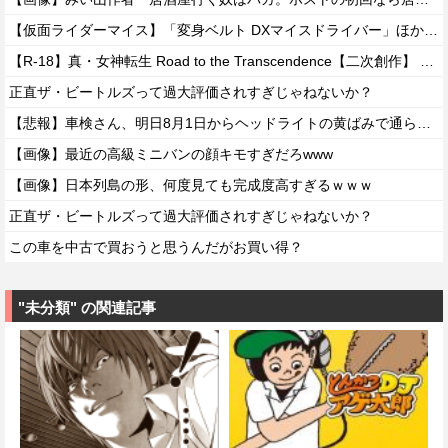
【仮面ライダーマイス】「変身ベルト DXマイスドライバー」ほか【DMM・楽天ブックス予約開始！】
【R-18】真・女神転生 Road to the Transcendence【二次創作】 第２０話
正直ザ・ビートルズって過大評価されすぎじゃねないか？
【悲報】車検さん、明日8月1日からヘッドライトの黄ばみで通らなくなる模様…
【画像】最近の高級ミニバンの顔キモすぎだろwww
【画像】日本列島の形、何度見ても完成度高すぎるｗｗｗ
正直ザ・ビートルズって過大評価されすぎじゃねないか？
この車を中古で買おうと思うんだがお買い得？
"未分類" の関連記事