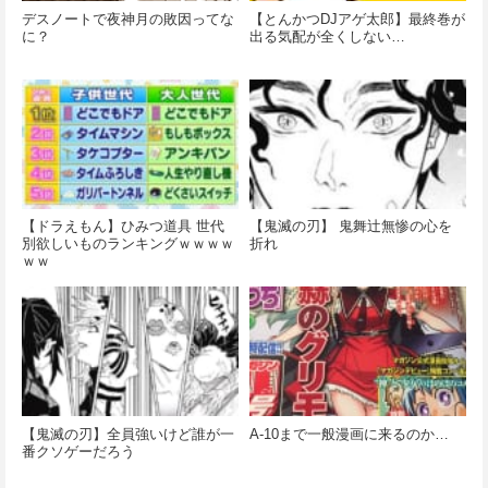
デスノートで夜神月の敗因ってな
【とんかつDJアゲ太郎】最終巻が
に？
出る気配が全くしない…
【ドラえもん】ひみつ道具 世代
【鬼滅の刃】 鬼舞辻無惨の心を
別欲しいものランキングｗｗｗｗ
折れ
ｗｗ
【鬼滅の刃】全員強いけど誰が一
A-10まで一般漫画に来るのか…
番クソゲーだろう