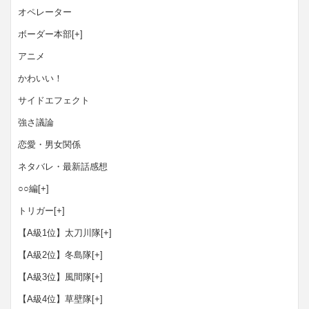
オペレーター
ボーダー本部
[+]
アニメ
かわいい！
サイドエフェクト
強さ議論
恋愛・男女関係
ネタバレ・最新話感想
○○編
[+]
トリガー
[+]
【A級1位】太刀川隊
[+]
【A級2位】冬島隊
[+]
【A級3位】風間隊
[+]
【A級4位】草壁隊
[+]