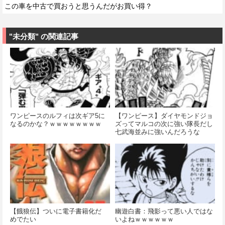
この車を中古で買おうと思うんだがお買い得？
"未分類" の関連記事
ワンピースのルフィは次ギア5に
【ワンピース】ダイヤモンドジョ
なるのかな？ｗｗｗｗｗｗｗｗ
ズってマルコの次に強い隊長だし
七武海並みに強いんだろうな
【餓狼伝】ついに電子書籍化だ
幽遊白書：飛影って悪い人ではな
めでたい
いよねｗｗｗｗｗｗ