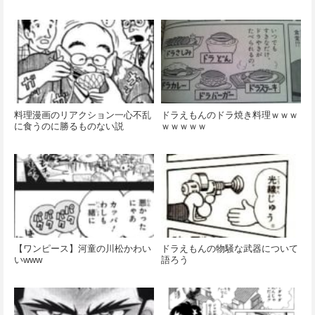
料理漫画のリアクション一心不乱
ドラえもんのドラ焼き料理ｗｗｗ
に食うのに勝るものない説
ｗｗｗｗｗ
【ワンピース】河童の川松かわい
ドラえもんの物騒な武器について
いwww
語ろう