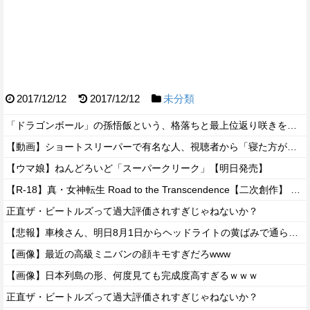
2017/12/12
2017/12/12
未分類
「ドラゴンボール」の孫悟飯という、格落ちと最上位返り咲きを繰り返すお兄ちゃん・・・
【動画】ショートスリーパーで有名な人、視聴者から「寝た方がいい」と言われブチギレ
【ウマ娘】ねんどろいど「スーパークリーク」【明日発売】
【R-18】真・女神転生 Road to the Transcendence【二次創作】 第２０話
正直ザ・ビートルズって過大評価されすぎじゃねないか？
【悲報】車検さん、明日8月1日からヘッドライトの黄ばみで通らなくなる模様…
【画像】最近の高級ミニバンの顔キモすぎだろwww
【画像】日本列島の形、何度見ても完成度高すぎるｗｗｗ
正直ザ・ビートルズって過大評価されすぎじゃねないか？