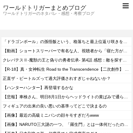
ワールドトリガーまとめブログ
ワールドトリガーのネタバレ・感想・考察ブログ
「ドラゴンボール」の孫悟飯という、格落ちと最上位返り咲きを繰り返すお兄ちゃん・・・
【動画】ショートスリーパーで有名な人、視聴者から「寝た方がいい」と言われブチギレ
クレバテスⅡ-魔獣の王と偽りの勇者伝承- 第4話 感想：敵を探すよりトアの書を餌に誘き出す作戦！
【R-18】真・女神転生 Road to the Transcendence【二次創作】 第２０話
正直ザ・ビートルズって過大評価されすぎじゃねないか？
【ハンターハンター】再登場するかな
【悲報】車検さん、明日8月1日からヘッドライトの黄ばみで通らなくなる模様…
フィギュアの出来の良い悪いの基準ってどこで決まるの
【画像】最近の高級ミニバンの顔キモすぎだろwww
【画像】NARUTO三大謎の一つ、「羅生門」とは一体何だったのか！？