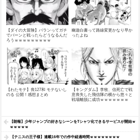
【ダイの大冒険】バランってガチ
幽遊白書って路線変更かなり早か
でバーンと戦ったらどうなるんだ
ったよね
ろうｗｗｗｗｗｗｗｗｗ
【わたモテ】喪127和 モテないし
【キングダム】李牧、信死亡で戦
のる 公開！感想まとめ
意喪失した飛信隊の横から悠々と
戦場離脱に成功ｗｗｗｗｗｗｗ
【朗報】少年ジャンプの好きなシーンをTシャツ化できるサービスが開始ｗ
ｗｗｗｗｗ
【テニスの王子様】連載16年での作中経過時間ｗｗｗｗｗｗｗｗ