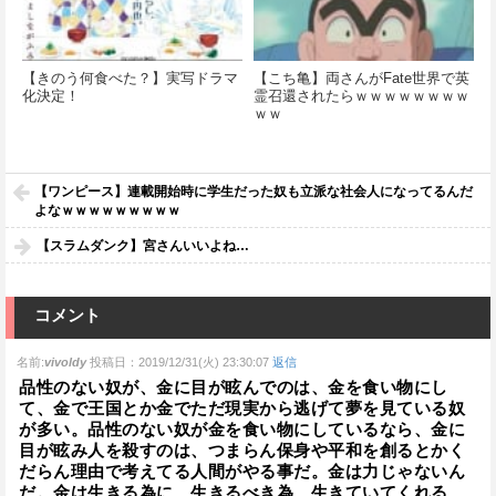
【きのう何食べた？】実写ドラマ
【こち亀】両さんがFate世界で英
化決定！
霊召還されたらｗｗｗｗｗｗｗｗ
ｗｗ
【ワンピース】連載開始時に学生だった奴も立派な社会人になってるんだ
よなｗｗｗｗｗｗｗｗｗ
【スラムダンク】宮さんいいよね…
コメント
名前:
vivoldy
投稿日：2019/12/31(火) 23:30:07
返信
品性のない奴が、金に目が眩んでのは、金を食い物にし
て、金で王国とか金でただ現実から逃げて夢を見ている奴
が多い。品性のない奴が金を食い物にしているなら、金に
目が眩み人を殺すのは、つまらん保身や平和を創るとかく
だらん理由で考えてる人間がやる事だ。金は力じゃないん
だ。金は生きる為に、生きるべき為、生きていてくれる、