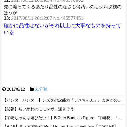
32:
2017/08/11 20:09:54 No.445576961
先に煽ってくるあたり品性のなさも薄汚いのもクルタ族の
ほうが
33:
2017/08/11 20:12:07 No.445577451
確かに品性はないがそれ以上に大事なものを持って
いる
2017/8/12
未分類
【ハンターハンター】シズクの念能力「デメちゃん」、まさかの具現化系だったｗｗｗｗ
【悲報】ちいかわのモモンガ、逝きそう
【宇崎ちゃんは遊びたい！】BiCute Bunnies Figure「宇崎花」「宇崎月」メタリックパープルver. プライズフィギュア【ラウンドワン限定で展開決定】
【R-18】真・女神転生 Road to the Transcendence【二次創作】 第２０話