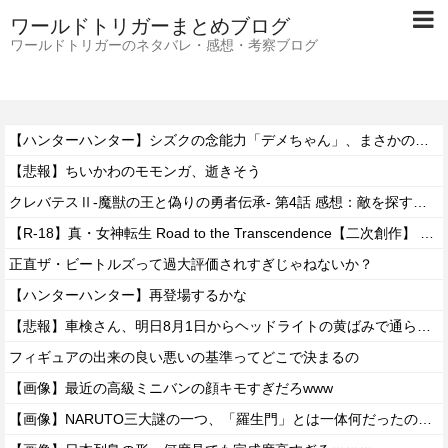
ワールドトリガーまとめブログ
ワールドトリガーのネタバレ・感想・考察ブログ
【ハンターハンター】シズクの念能力「デメちゃん」、まさかの具現化系だったｗｗｗｗ
【悲報】ちいかわのモモンガ、逝きそう
クレバテスⅡ-魔獣の王と偽りの勇者伝承- 第4話 感想：敵を探すよりトアの書を餌に誘き出す作戦！
【R-18】真・女神転生 Road to the Transcendence【二次創作】 第２０話
正直ザ・ビートルズって過大評価されすぎじゃねないか？
【ハンターハンター】再登場するかな
【悲報】車検さん、明日8月1日からヘッドライトの黄ばみで通らなくなる模様…
フィギュアの出来の良い悪いの基準ってどこで決まるの
【画像】最近の高級ミニバンの顔キモすぎだろwww
【画像】NARUTO三大謎の一つ、「羅生門」とは一体何だったのか！？