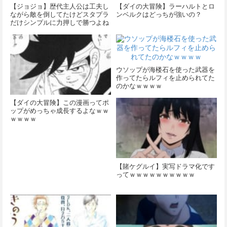
【ジョジョ】歴代主人公は工夫し
【ダイの大冒険】ラーハルトとロ
ながら敵を倒してたけどスタプラ
ンベルクはどっちが強いの？
だけシンプルに力押しで勝つよね
ウソップが海楼石を使った武器を
作ってたらルフィを止められてた
のかなｗｗｗｗ
【ダイの大冒険】この漫画ってポ
ップがめっちゃ成長するよなｗｗ
ｗｗｗｗ
【賭ケグルイ】実写ドラマ化です
ってｗｗｗｗｗｗｗｗｗｗ