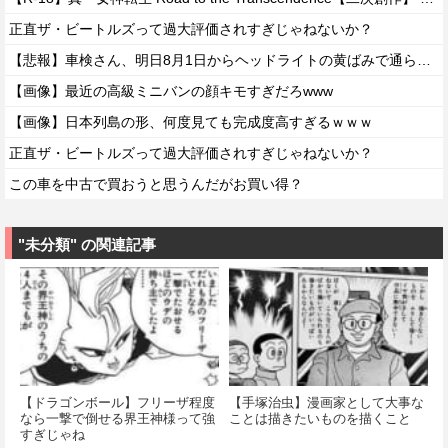
正直ザ・ビートルズって過大評価されすぎじゃねないか？
【悲報】車検さん、明日8月1日からヘッドライトの黄ばみで通らなくなる模様…
【画像】最近の高級ミニバンの顔キモすぎだろwww
【画像】日本列島の形、何度見ても完成度高すぎるｗｗｗ
正直ザ・ビートルズって過大評価されすぎじゃねないか？
この車を中古で買おうと思うんだがお買い得？
"未分類" の関連記事
【ドラゴンボール】フリーザ程度
【手塚治虫】漫画家として大事な
なら一撃で倒せる界王神様って強
ことは描きたいものを描くこと
すぎじゃね