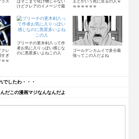
クラス
はそこまで化け物じゃない
王とかいう死に至るの人ｗ
けどクレアのイメージで最
ｗｗｗｗｗｗ
強だから最強になってしま
ったんだっけ
ブリーチの更木剣八って作
者お気に入りっぽい感じな
どクレ
ゴールデンカムイで多分最
のに黒星多いよねこの人
弱すぎ
強ってこの人だよね
ｗｗｗ
れでしたわ・・・
んなんだこの漫画マジなんなんだよ