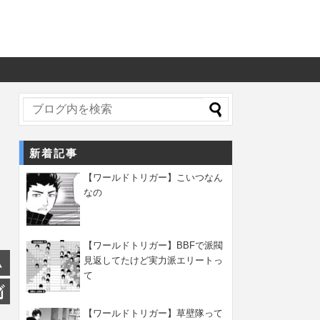
新着記事
【ワールドトリガー】こいつなん
なの
【ワールドトリガー】BBFで派閥
見返してたけど実力派エリートっ
て
【ワールドトリガー】草壁隊って