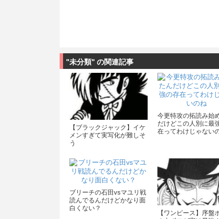
"未分類" の関連記事
今更特攻の拓読み始
だけどこの人別に最
【ブラックジャック】イケ
在ってわけじゃない
メンすぎて実写化が難しそ
う
ブリーチの石田vsマユリ戦
読んでるんだけどかなり面
白くない？
【ワンピース】序盤