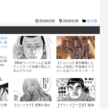
2018/1/28
2018/1/28
未分類
めたん
強の存
【闇金ウシジマくん】結局
【ジョジョ】途中離脱した
のね
ウシジマって何歳で死んで
のに人気高い不思議キャラ
るんだろうか
といえばパンナコッタ・フ
ーゴ
ボス前
【クレイモア】実際の強さ
【グラップラー刃牙】楊海