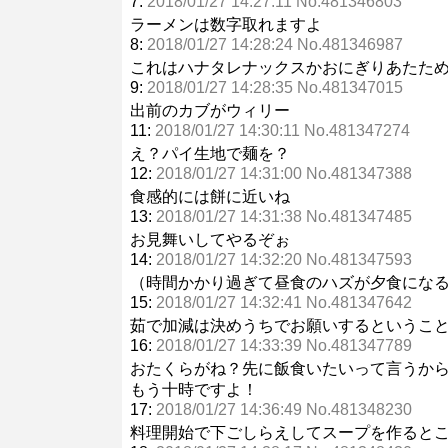
7:
2018/01/27 14:27:11 No.481346803
ラーメンは数字取れますよ
8:
2018/01/27 14:28:24 No.481346987
これはハナタレナックスかおにぎりあたた
9:
2018/01/27 14:28:35 No.481347015
出前のカブがウィリー
11:
2018/01/27 14:30:11 No.481347274
え？パイ生地で麺を？
12:
2018/01/27 14:31:00 No.481347388
食感的には餅に近いね
13:
2018/01/27 14:31:38 No.481347485
お見舞いしてやるぞぉ
14:
2018/01/27 14:32:20 No.481347593
（時間かかり過ぎて昼食のハズが夕食にな
15:
2018/01/27 14:32:41 No.481347642
茹で加減は決めうちでお願いするというこ
16:
2018/01/27 14:33:39 No.481347789
おたくらがね？先に飯食いたいって言うか
もう十時ですよ！
17:
2018/01/27 14:36:49 No.481348230
料理開始で下ごしらえしてスープを作ると