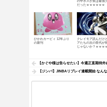
の中ボスが実は最強
だったｗｗｗｗｗｗ
ひかわカービィ 12年ぶり
クレイモア読んだけ
の新刊
アたちの次の世代が
じゃないか？ｗｗｗ
ｗｗｗｗ
【かぐや様は告らせたい】今週正直期待外
【ジンバ】JINBAリプレイ連載開始 な