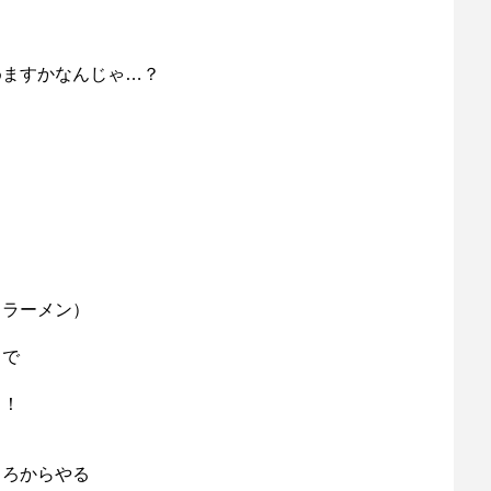
めますかなんじゃ…？
るラーメン）
とで
ら！
ころからやる