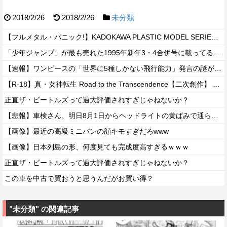
2018/2/26
2018/2/26
未分類
【フルメタル・パニック!】KADOKAWA PLASTIC MODEL SERIES 「アーバレスト」プラモデル【予約開始】
「少年ジャンプ」が最も売れた1995年新年3・4合併号に載ってる作品がこちらｗｗｗｗ
【速報】ワンピースの「世界に5種しかない飛行能力」発言の謎が解けるww..
【R-18】真・女神転生 Road to the Transcendence【二次創作】 第２０話
正直ザ・ビートルズって過大評価されすぎじゃねないか？
【悲報】車検さん、明日8月1日からヘッドライトの黄ばみで通らなくなる模様…
【画像】最近の高級ミニバンの顔キモすぎだろwww
【画像】日本列島の形、何度見ても完成度高すぎるｗｗｗ
正直ザ・ビートルズって過大評価されすぎじゃねないか？
この車を中古で買おうと思うんだがお買い得？
"未分類" の関連記事