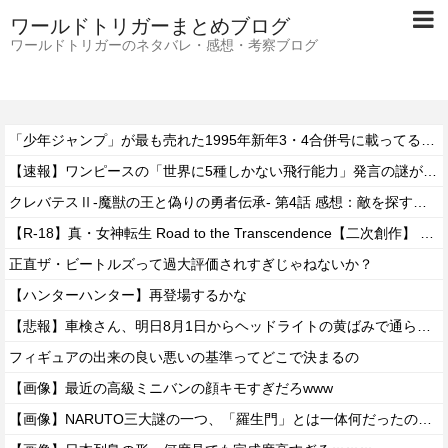
ワールドトリガーまとめブログ
ワールドトリガーのネタバレ・感想・考察ブログ
「少年ジャンプ」が最も売れた1995年新年3・4合併号に載ってる作品がこちらｗｗｗｗ
【速報】ワンピースの「世界に5種しかない飛行能力」発言の謎が解けるww..
クレバテスⅡ-魔獣の王と偽りの勇者伝承- 第4話 感想：敵を探すよりトアの書を餌に誘き出す作戦！
【R-18】真・女神転生 Road to the Transcendence【二次創作】 第２０話
正直ザ・ビートルズって過大評価されすぎじゃねないか？
【ハンターハンター】再登場するかな
【悲報】車検さん、明日8月1日からヘッドライトの黄ばみで通らなくなる模様…
フィギュアの出来の良い悪いの基準ってどこで決まるの
【画像】最近の高級ミニバンの顔キモすぎだろwww
【画像】NARUTO三大謎の一つ、「羅生門」とは一体何だったのか！？