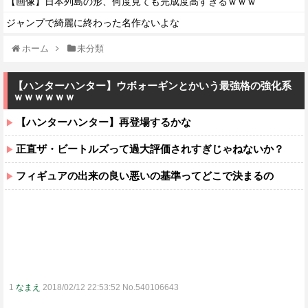
【画像】日本列島の形、何度見ても完成度高すぎるｗｗｗ
ジャンプで綺麗に終わった名作ないよな
ホーム
未分類
【ハンターハンター】ウボォーギンとかいう最強格の強化系
ｗｗｗｗｗｗ
【ハンターハンター】再登場するかな
正直ザ・ビートルズって過大評価されすぎじゃねないか？
フィギュアの出来の良い悪いの基準ってどこで決まるの
1
なまえ
2018/02/12 22:53:52 No.540106643