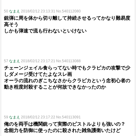
50
なまえ
2018/02/12 23:13:31 No.540112080
銃弾に周を体から切り離して持続させるってかなり難易度
高そう
しかも弾速で流も行わないといけない
57
なまえ
2018/02/12 23:17:21 No.540113088
チェーンジェイル食らってない時でもクラピカの攻撃で少
しダメージ受けてたよなスレ画
オーラの流れのぎこちなさからクラピカという念初心者の
動き程度封殺することが何故できなかったのか
59
なまえ
2018/02/12 23:17:22 No.540113091
俺のを両手は機関銃って実際のピストルよりも強いの？
念能力を防御に使ったのに殺された雑魚護衛いたけど