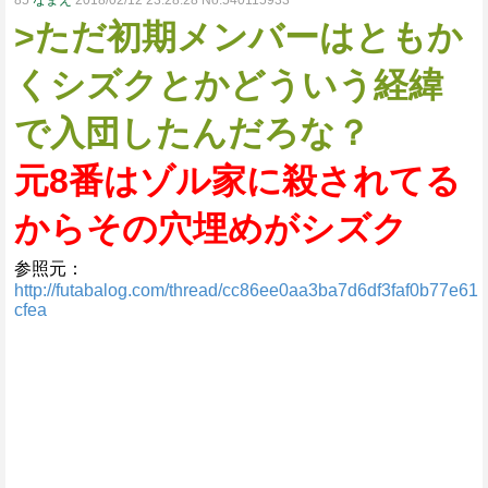
85
なまえ
2018/02/12 23:28:28 No.540115933
>ただ初期メンバーはともか
くシズクとかどういう経緯
で入団したんだろな？
元8番はゾル家に殺されてる
からその穴埋めがシズク
参照元：
http://futabalog.com/thread/cc86ee0aa3ba7d6df3faf0b77e61
cfea