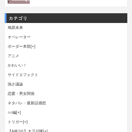
カテゴリ
鳩原未来
オペレーター
ボーダー本部
[+]
アニメ
かわいい！
サイドエフェクト
強さ議論
恋愛・男女関係
ネタバレ・最新話感想
○○編
[+]
トリガー
[+]
【A級1位】太刀川隊
[+]