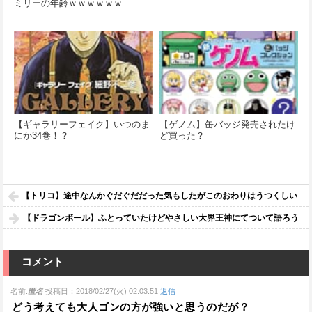
ミリーの年齢ｗｗｗｗｗｗ
【ギャラリーフェイク】いつのま
【ゲノム】缶バッジ発売されたけ
にか34巻！？
ど買った？
【トリコ】途中なんかぐだぐだだった気もしたがこのおわりはうつくしい
【ドラゴンボール】ふとっていたけどやさしい大界王神にてついて語ろう
コメント
名前:
匿名
投稿日：2018/02/27(火) 02:03:51
返信
どう考えても大人ゴンの方が強いと思うのだが？