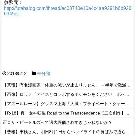
参照元：
http://futabalog.com/thread/ec08740e10a4c4aa9291b6b926
6345dc
2018/5/12
未分類
【悲報】有名漫画家「体重の減少が止まりません」 →半年で激減してファンから心配の声
【画像】ロッテ「アイスとコラボするポケモンをください」ポケモン公式「しょうがねえなぁ」
【アズールレーン】グッスマ上海「大鳳：プライベート・クォーターズVer.」フィギュア【原型公開】
【R-18】真・女神転生 Road to the Transcendence【二次創作】 第２０話
正直ザ・ビートルズって過大評価されすぎじゃねないか？
【悲報】車検さん、明日8月1日からヘッドライトの黄ばみで通らなくなる模様…