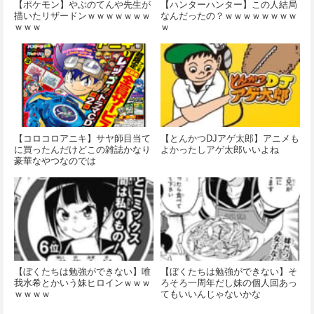
【ポケモン】やぶのてんや先生が
【ハンターハンター】この人結局
描いたリザードンｗｗｗｗｗｗｗ
なんだったの？ｗｗｗｗｗｗｗｗ
ｗｗｗ
ｗ
【コロコロアニキ】サヤ師目当て
【とんかつDJアゲ太郎】アニメも
に買ったんだけどこの雑誌かなり
よかったしアゲ太郎いいよね
豪華なやつなのでは
【ぼくたちは勉強ができない】唯
【ぼくたちは勉強ができない】そ
我水希とかいう妹ヒロインｗｗｗ
ろそろ一周年だし妹の個人回あっ
ｗｗｗｗ
てもいいんじゃないかな