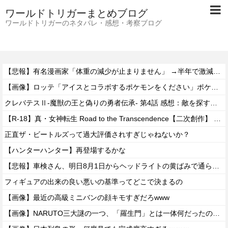
ワールドトリガーまとめブログ
ワールドトリガーのネタバレ・感想・考察ブログ
【悲報】有名漫画家「体重の減少が止まりません」 →半年で激減してファンから心配の声
【画像】ロッテ「アイスとコラボするポケモンをください」ポケモン公式「しょうがねえなぁ」
クレバテスⅡ-魔獣の王と偽りの勇者伝承- 第4話 感想：敵を探すよりトアの書を餌に誘き出す作戦！
【R-18】真・女神転生 Road to the Transcendence【二次創作】 第２０話
正直ザ・ビートルズって過大評価されすぎじゃねないか？
【ハンターハンター】再登場するかな
【悲報】車検さん、明日8月1日からヘッドライトの黄ばみで通らなくなる模様…
フィギュアの出来の良い悪いの基準ってどこで決まるの
【画像】最近の高級ミニバンの顔キモすぎだろwww
【画像】NARUTO三大謎の一つ、「羅生門」とは一体何だったのか！？