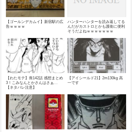
【ゴールンデカムイ】新宿駅の広
ハンターハンターを読み返してる
告ｗｗｗｗ
んだがカストロとかも護衛に便利
そうだよねｗｗｗｗｗｗｗ
【わたモテ】喪142話 感想まとめ
【アイシールド21】2m130kg 高
3！こみなんとかさんはさぁ…
一です
【ネタバレ注意】