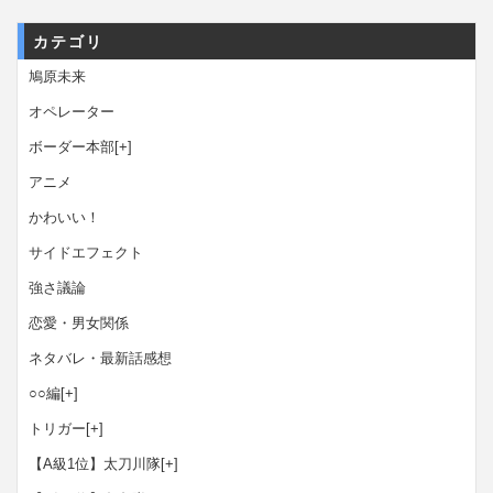
カテゴリ
鳩原未来
オペレーター
ボーダー本部
[+]
アニメ
かわいい！
サイドエフェクト
強さ議論
恋愛・男女関係
ネタバレ・最新話感想
○○編
[+]
トリガー
[+]
【A級1位】太刀川隊
[+]