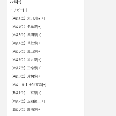
○○編
[+]
トリガー
[+]
【A級1位】太刀川隊
[+]
【A級2位】冬島隊
[+]
【A級3位】風間隊
[+]
【A級4位】草壁隊
[+]
【A級5位】嵐山隊
[+]
【A級6位】加古隊
[+]
【A級7位】三輪隊
[+]
【A級8位】片桐隊
[+]
【A級 他】玉狛支部
[+]
【B級1位】二宮隊
[+]
【B級2位】玉狛第二
[+]
【B級3位】影浦隊
[+]