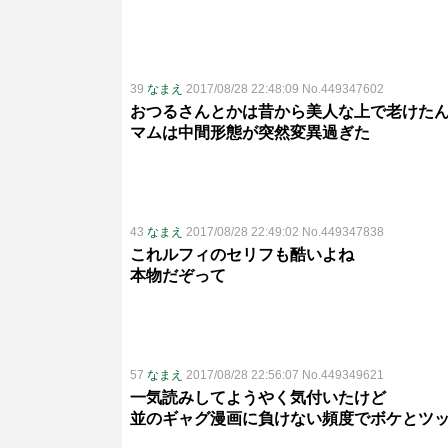
39
なまえ
2017/08/28 22:48:09 No.449347602
おつるさんとかは昔から美人な上で老けた
マムは中間形態が突然変異過ぎた
43
なまえ
2017/08/28 22:49:02 No.449347838
これルフィのセリフも酷いよね
本物だぞって
57
なまえ
2017/08/28 22:56:07 No.449349621
一気読みしてようやく気付いたけど
並のギャグ漫画に負けない頻度でボケとツ