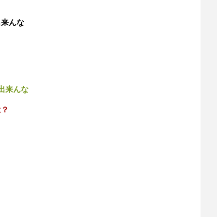
出来んな
出来んな
は？