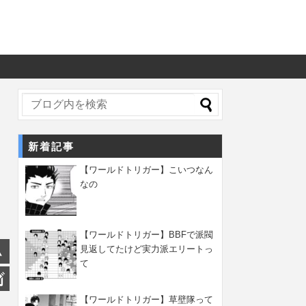
新着記事
【ワールドトリガー】こいつなん
なの
【ワールドトリガー】BBFで派閥
見返してたけど実力派エリートっ
て
【ワールドトリガー】草壁隊って