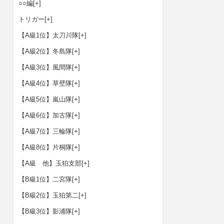
○○編
[+]
トリガー
[+]
【A級1位】太刀川隊
[+]
【A級2位】冬島隊
[+]
【A級3位】風間隊
[+]
【A級4位】草壁隊
[+]
【A級5位】嵐山隊
[+]
【A級6位】加古隊
[+]
【A級7位】三輪隊
[+]
【A級8位】片桐隊
[+]
【A級 他】玉狛支部
[+]
【B級1位】二宮隊
[+]
【B級2位】玉狛第二
[+]
【B級3位】影浦隊
[+]