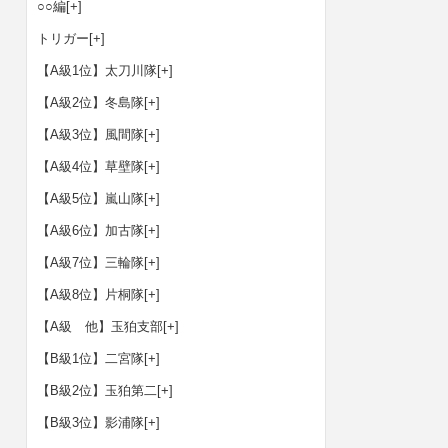
○○編
[+]
トリガー
[+]
【A級1位】太刀川隊
[+]
【A級2位】冬島隊
[+]
【A級3位】風間隊
[+]
【A級4位】草壁隊
[+]
【A級5位】嵐山隊
[+]
【A級6位】加古隊
[+]
【A級7位】三輪隊
[+]
【A級8位】片桐隊
[+]
【A級 他】玉狛支部
[+]
【B級1位】二宮隊
[+]
【B級2位】玉狛第二
[+]
【B級3位】影浦隊
[+]