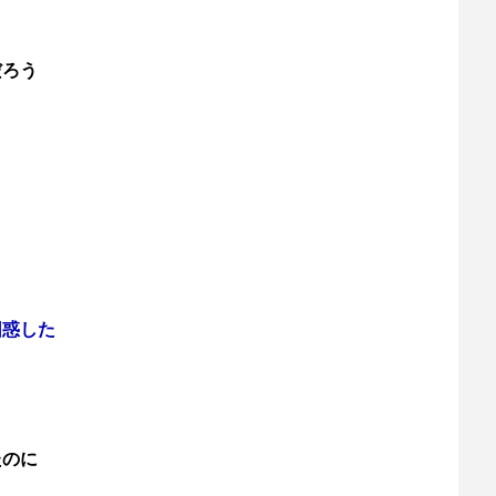
だろう
困惑した
たのに