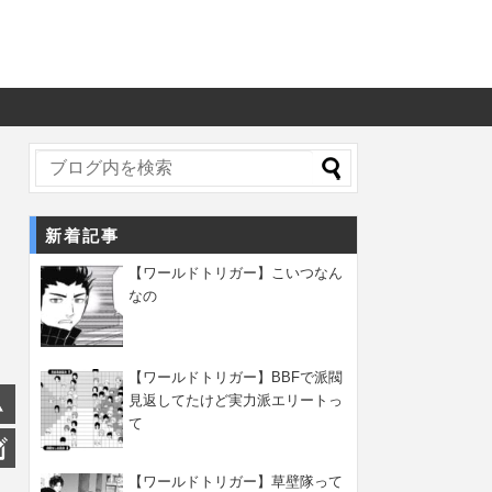
新着記事
【ワールドトリガー】こいつなん
なの
【ワールドトリガー】BBFで派閥
見返してたけど実力派エリートっ
て
【ワールドトリガー】草壁隊って