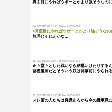
真面目にやればウボーとかより強そうなの
24:
2018/11/09 15:41:16 No.546354062
>真面目にやればウボーとかより強そうなの
無理じゃねえかな…
26:
2018/11/09 15:41:56 No.546354170
正々堂々とした戦いなら結構いけたりする
冨樫漫画だとそういう奴は開幕前にやられ
27:
2018/11/09 15:42:47 No.546354287
スレ画の人たちは良識あるから今の継承戦