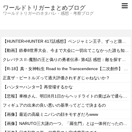
ワールドトリガーまとめブログ
ワールドトリガーのネタバレ・感想・考察ブログ
【HUNTER×HUNTER 417話感想】ベンジャミン王子、ずっと溜めていた宿便を出し切った気分になるｗｗｗｗ
【動画】鉄拳8世界大会、今まで大会に一切出てこなかった誰も知らない無名のパキスタン人が世界王者を5タテで完封して優勝するｗｗｗｗｗｗｗ
クレバテスⅡ-魔獣の王と偽りの勇者伝承- 第4話 感想：敵を探すよりトアの書を餌に誘き出す作戦！
【R-18】真・女神転生 Road to the Transcendence【二次創作】 第２０話
正直ザ・ビートルズって過大評価されすぎじゃねないか？
【ハンターハンター】再登場するかな
【悲報】車検さん、明日8月1日からヘッドライトの黄ばみで通らなくなる模様…
フィギュアの出来の良い悪いの基準ってどこで決まるの
【画像】最近の高級ミニバンの顔キモすぎだろwww
【画像】NARUTO三大謎の一つ、「羅生門」とは一体何だったのか！？