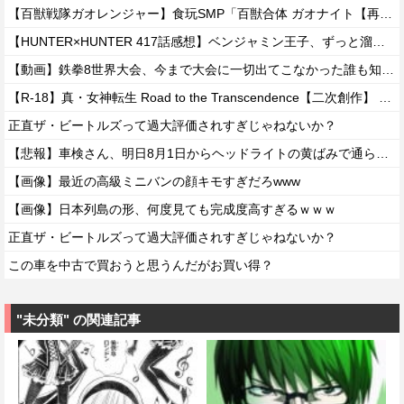
【百獣戦隊ガオレンジャー】食玩SMP「百獣合体 ガオナイト【再販:2027年7月発送】」プラモデル【予約開始】
【HUNTER×HUNTER 417話感想】ベンジャミン王子、ずっと溜めていた宿便を出し切った気分になるｗｗｗｗ
【動画】鉄拳8世界大会、今まで大会に一切出てこなかった誰も知らない無名のパキスタン人が世界王者を5タテで完封して優勝するｗｗｗｗｗｗｗ
【R-18】真・女神転生 Road to the Transcendence【二次創作】 第２０話
正直ザ・ビートルズって過大評価されすぎじゃねないか？
【悲報】車検さん、明日8月1日からヘッドライトの黄ばみで通らなくなる模様…
【画像】最近の高級ミニバンの顔キモすぎだろwww
【画像】日本列島の形、何度見ても完成度高すぎるｗｗｗ
正直ザ・ビートルズって過大評価されすぎじゃねないか？
この車を中古で買おうと思うんだがお買い得？
"未分類" の関連記事