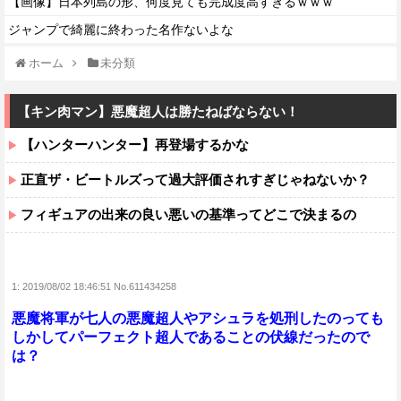
【画像】日本列島の形、何度見ても完成度高すぎるｗｗｗ
ジャンプで綺麗に終わった名作ないよな
ホーム
未分類
【キン肉マン】悪魔超人は勝たねばならない！
【ハンターハンター】再登場するかな
正直ザ・ビートルズって過大評価されすぎじゃねないか？
フィギュアの出来の良い悪いの基準ってどこで決まるの
1:
2019/08/02 18:46:51 No.611434258
悪魔将軍が七人の悪魔超人やアシュラを処刑したのっても
しかしてパーフェクト超人であることの伏線だったので
は？