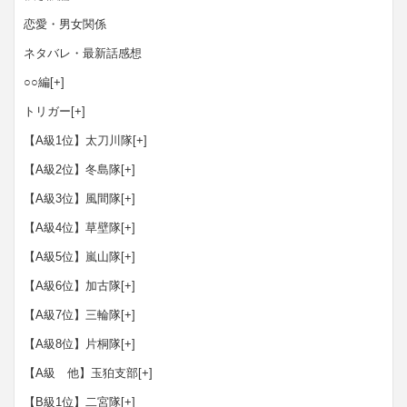
恋愛・男女関係
ネタバレ・最新話感想
○○編
[+]
トリガー
[+]
【A級1位】太刀川隊
[+]
【A級2位】冬島隊
[+]
【A級3位】風間隊
[+]
【A級4位】草壁隊
[+]
【A級5位】嵐山隊
[+]
【A級6位】加古隊
[+]
【A級7位】三輪隊
[+]
【A級8位】片桐隊
[+]
【A級 他】玉狛支部
[+]
【B級1位】二宮隊
[+]