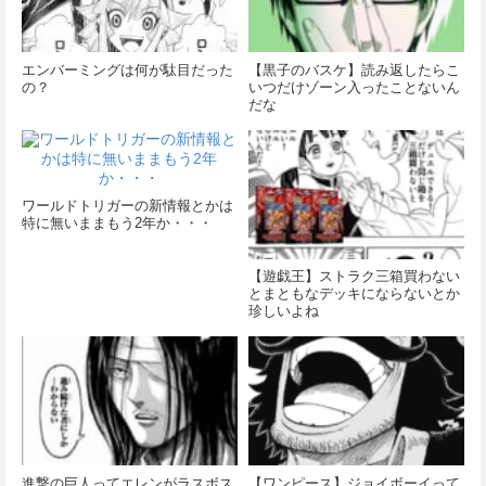
エンバーミングは何が駄目だった
【黒子のバスケ】読み返したらこ
の？
いつだけゾーン入ったことないん
だな
ワールドトリガーの新情報とかは
特に無いままもう2年か・・・
【遊戯王】ストラク三箱買わない
とまともなデッキにならないとか
珍しいよね
進撃の巨人ってエレンがラスボス
【ワンピース】ジョイボーイって