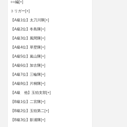
○○編
[+]
トリガー
[+]
【A級1位】太刀川隊
[+]
【A級2位】冬島隊
[+]
【A級3位】風間隊
[+]
【A級4位】草壁隊
[+]
【A級5位】嵐山隊
[+]
【A級6位】加古隊
[+]
【A級7位】三輪隊
[+]
【A級8位】片桐隊
[+]
【A級 他】玉狛支部
[+]
【B級1位】二宮隊
[+]
【B級2位】玉狛第二
[+]
【B級3位】影浦隊
[+]