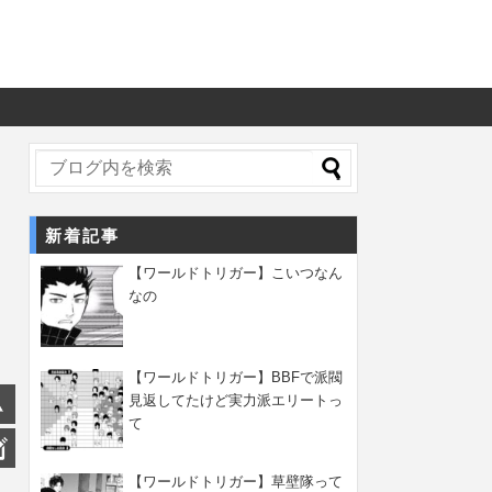
新着記事
【ワールドトリガー】こいつなん
なの
【ワールドトリガー】BBFで派閥
見返してたけど実力派エリートっ
て
【ワールドトリガー】草壁隊って