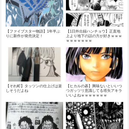
【ファイブスター物語】1年半ぶ
【1日外出録ハンチョウ】正直地
りに新作が発売決定！
上より地下の話の方が好きｗｗｗ
ｗｗｗｗｗｗｗ
【それ町】タッツンの仕上げは楽
【ヒカルの碁】興味ないといいつ
しそうだよね
つガッツリ意識してる塔矢アキラ
いいよねｗｗｗｗｗｗｗ