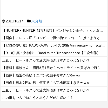
2019/10/17
未分類
【HUNTER×HUNTER 417話感想】ベンジャミン王子、ずっと溜めていた宿便を出し切った気分になるｗｗｗｗ
【画像】スレッズ民「コンビニで買い物ついでにゴミ捨てようとしたら家庭ゴミはダメって言われた」
【ゼロの使い魔】KADOKAWA「ルイズ 20th Anniversary non scale model」フィギュア【あみあみ予約開始】
【R-18】真・女神転生 Road to the Transcendence【二次創作】 第２０話
正直ザ・ビートルズって過大評価されすぎじゃねないか？
【悲報】車検さん、明日8月1日からヘッドライトの黄ばみで通らなくなる模様…
【画像】最近の高級ミニバンの顔キモすぎだろwww
【画像】日本列島の形、何度見ても完成度高すぎるｗｗｗ
正直ザ・ビートルズって過大評価されすぎじゃねないか？
この車を中古で買おうと思うんだがお買い得？