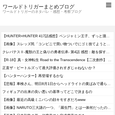
ワールドトリガーまとめブログ
ワールドトリガーのネタバレ・感想・考察ブログ
【HUNTER×HUNTER 417話感想】ベンジャミン王子、ずっと溜めていた宿便を出し切った気分になるｗｗｗｗ
【画像】スレッズ民「コンビニで買い物ついでにゴミ捨てようとしたら家庭ゴミはダメって言われた」
クレバテスⅡ-魔獣の王と偽りの勇者伝承- 第4話 感想：敵を探すよりトアの書を餌に誘き出す作戦！
【R-18】真・女神転生 Road to the Transcendence【二次創作】 第２０話
正直ザ・ビートルズって過大評価されすぎじゃねないか？
【ハンターハンター】再登場するかな
【悲報】車検さん、明日8月1日からヘッドライトの黄ばみで通らなくなる模様…
フィギュアの出来の良い悪いの基準ってどこで決まるの
【画像】最近の高級ミニバンの顔キモすぎだろwww
【画像】NARUTO三大謎の一つ、「羅生門」とは一体何だったのか！？