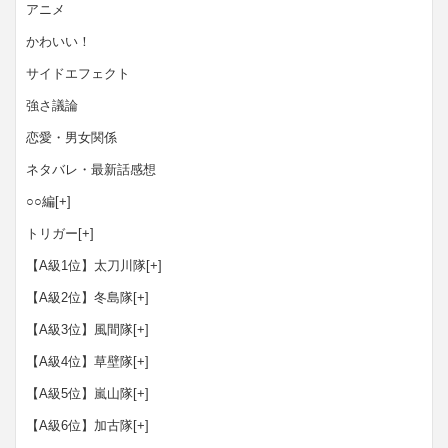
アニメ
かわいい！
サイドエフェクト
強さ議論
恋愛・男女関係
ネタバレ・最新話感想
○○編
[+]
トリガー
[+]
【A級1位】太刀川隊
[+]
【A級2位】冬島隊
[+]
【A級3位】風間隊
[+]
【A級4位】草壁隊
[+]
【A級5位】嵐山隊
[+]
【A級6位】加古隊
[+]