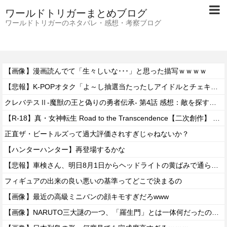
ワールドトリガーまとめブログ
ワールドトリガーのネタバレ・感想・考察ブログ
【画像】漫画読んでて「生々しいな･･･」と思った描写ｗｗｗｗ
【悲報】K-POPオタク「よ～し抽選当たったしアイドルとチェキを撮るぞ！」→結果ｗｗｗｗ
クレバテスⅡ-魔獣の王と偽りの勇者伝承- 第4話 感想：敵を探すよりトアの書を餌に誘き出す作戦！
【R-18】真・女神転生 Road to the Transcendence【二次創作】 第２０話
正直ザ・ビートルズって過大評価されすぎじゃねないか？
【ハンターハンター】再登場するかな
【悲報】車検さん、明日8月1日からヘッドライトの黄ばみで通らなくなる模様…
フィギュアの出来の良い悪いの基準ってどこで決まるの
【画像】最近の高級ミニバンの顔キモすぎだろwww
【画像】NARUTO三大謎の一つ、「羅生門」とは一体何だったのか！？