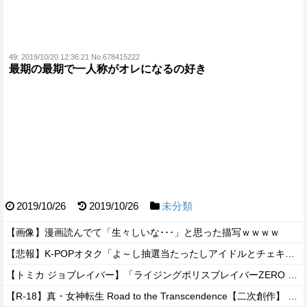
49:
2019/10/20 12:36:21 No.678415222
最期の最期で一人称がオレになるの好き
2019/10/26
2019/10/26
未分類
【画像】漫画読んでて「生々しいな･･･」と思った描写ｗｗｗｗ
【悲報】K-POPオタク「よ～し抽選当たったしアイドルとチェキを撮るぞ！」→結果ｗｗｗｗ
【トミカ ジョブレイバー】「ライジングポリスブレイバーZERO デカライドアーマー 黒バイDXセット」【本日発売】
【R-18】真・女神転生 Road to the Transcendence【二次創作】 第２０話