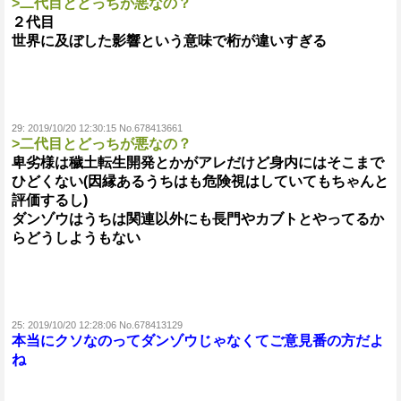
>二代目とどっちが悪なの？
２代目
世界に及ぼした影響という意味で桁が違いすぎる
29:
2019/10/20 12:30:15 No.678413661
>二代目とどっちが悪なの？
卑劣様は穢土転生開発とかがアレだけど身内にはそこまで
ひどくない(因縁あるうちはも危険視はしていてもちゃんと
評価するし)
ダンゾウはうちは関連以外にも長門やカブトとやってるか
らどうしようもない
25:
2019/10/20 12:28:06 No.678413129
本当にクソなのってダンゾウじゃなくてご意見番の方だよ
ね