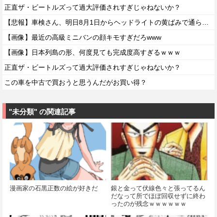
正直ザ・ビートルズって過大評価されすぎじゃねないか？
【悲報】車検さん、明日8月1日からヘッドライトの黄ばみで通らなくなる模様…
【画像】最近の高級ミニバンの顔キモすぎだろwww
【画像】日本列島の形、何度見ても完成度高すぎるｗｗｗ
正直ザ・ビートルズって過大評価されすぎじゃねないか？
この車を中古で買おうと思うんだがお買い得？
"未分類" の関連記事
漫画家の石黒正数の絵が好きだ
銀と金って伏線色々と張ってるん
だなって所でほぼ回収せずに終わ
ったのが残念ｗｗｗｗｗｗ