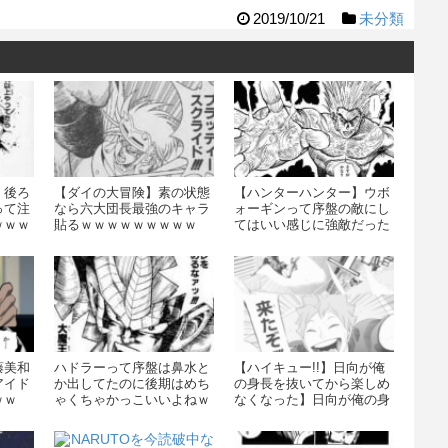
2019/10/21
未分類
】後ろ
【ダイの大冒険】素の状態
【ハンターハンター】ウボ
って注
なら六大団長最強のキャラ
ォーギンって序盤の敵にし
ｗｗｗ
貼るｗｗｗｗｗｗｗｗｗ
てはいい感じに強敵だった
なｗｗｗｗｗｗｗ
藤美和
ハドラーって序盤は鼻水と
【ハイキュー!!】日向が俺
アイド
か出してたのに後期はめち
の身長を抜いてから楽しめ
ｗｗ
ゃくちゃかっこいいよねｗ
なくなった】日向が俺の身
ｗｗｗｗ
長を抜いてから楽しめなく
なった