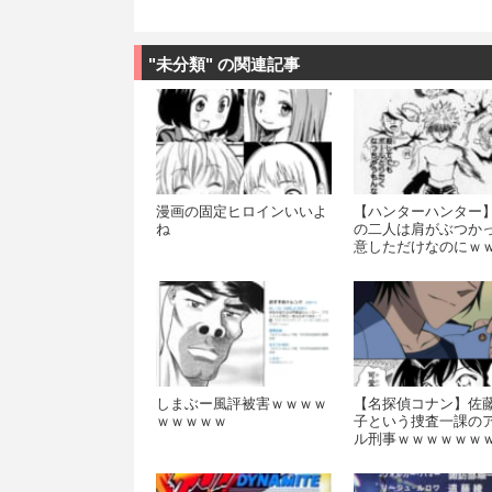
"未分類" の関連記事
漫画の固定ヒロインいいよ
【ハンターハンター
ね
の二人は肩がぶつか
意しただけなのにｗ
ｗｗ
しまぶー風評被害ｗｗｗｗ
【名探偵コナン】佐
ｗｗｗｗｗ
子という捜査一課の
ル刑事ｗｗｗｗｗｗ