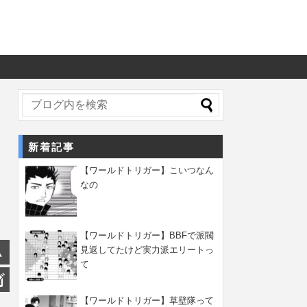
新着記事
【ワールドトリガー】こいつなん
なの
【ワールドトリガー】BBFで派閥
見返してたけど実力派エリートっ
て
【ワールドトリガー】草壁隊って