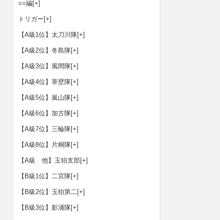
○○編
[+]
トリガー
[+]
【A級1位】太刀川隊
[+]
【A級2位】冬島隊
[+]
【A級3位】風間隊
[+]
【A級4位】草壁隊
[+]
【A級5位】嵐山隊
[+]
【A級6位】加古隊
[+]
【A級7位】三輪隊
[+]
【A級8位】片桐隊
[+]
【A級 他】玉狛支部
[+]
【B級1位】二宮隊
[+]
【B級2位】玉狛第二
[+]
【B級3位】影浦隊
[+]