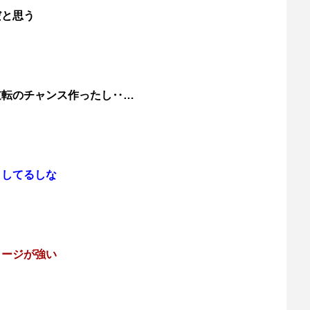
だと思う
逆転のチャンス作ったし‥…
さしてるしな
メージが強い