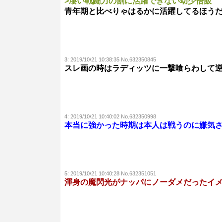
>凄い戦闘力の割に活躍できない幼少悟飯
青年期と比べりゃはるかに活躍してるほう
3:
2019/10/21 10:38:35 No.632350845
スレ画の時はラディッツに一撃喰らわして
4:
2019/10/21 10:40:02 No.632350998
本当に強かった時期は本人は戦うのに嫌気
5:
2019/10/21 10:40:28 No.632351051
渾身の魔閃光がナッパにノーダメだったイ