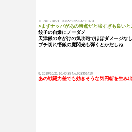
11:
2019/10/21 10:45:28 No.632351631
>まずナッパがあの時点だと強すぎも良いと
餃子の自爆にノーダメ
天津飯の命がけの気功砲でほぼダメージな
ブチ切れ悟飯の魔閃光も弾くとかだしね
8:
2019/10/21 10:43:25 No.632351410
あの戦闘力差でも効きそうな気円斬を生み