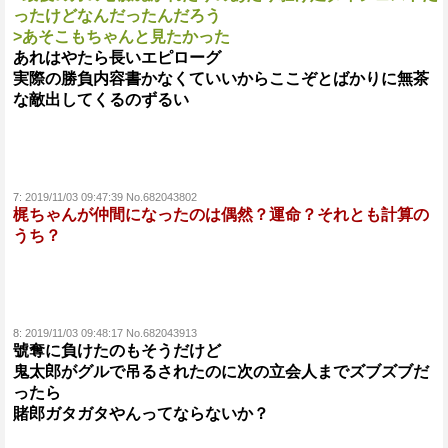
ったけどなんだったんだろう
>あそこもちゃんと見たかった
あれはやたら長いエピローグ
実際の勝負内容書かなくていいからここぞとばかりに無茶
な敵出してくるのずるい
7:
2019/11/03 09:47:39 No.682043802
梶ちゃんが仲間になったのは偶然？運命？それとも計算の
うち？
8:
2019/11/03 09:48:17 No.682043913
號奪に負けたのもそうだけど
鬼太郎がグルで吊るされたのに次の立会人までズブズブだ
ったら
賭郎ガタガタやんってならないか？