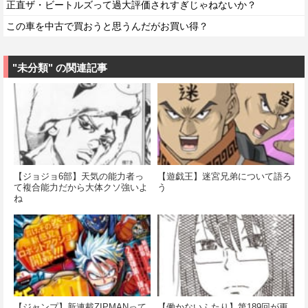
正直ザ・ビートルズって過大評価されすぎじゃねないか？
この車を中古で買おうと思うんだがお買い得？
"未分類" の関連記事
【ジョジョ6部】天気の能力者っ
【遊戯王】迷宮兄弟について語ろ
て複合能力だから大体クソ強いよ
う
ね
【ジャンプ】新連載ZIPMANって
【働かないふたり】第189回が更