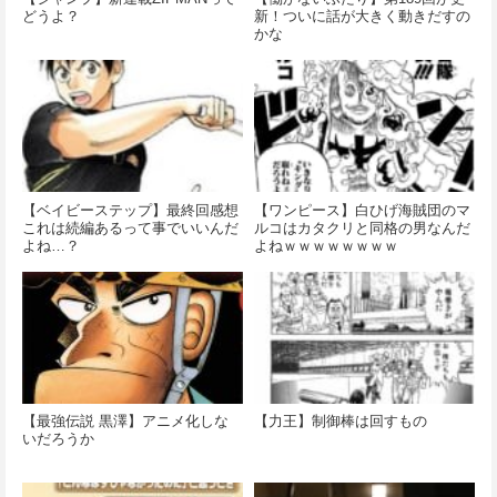
どうよ？
新！ついに話が大きく動きだすの
かな
【ベイビーステップ】最終回感想
【ワンピース】白ひげ海賊団のマ
これは続編あるって事でいいんだ
ルコはカタクリと同格の男なんだ
よね…？
よねｗｗｗｗｗｗｗｗ
【最強伝説 黒澤】アニメ化しな
【力王】制御棒は回すもの
いだろうか