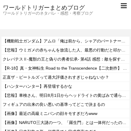
ワールドトリガーまとめブログ
ワールドトリガーのネタバレ・感想・考察ブログ
【機動戦士ガンダム】アムロ「俺は前から、シャアのパートナーには包容力のある女性が良いと思ってました」
【悲報】ウミガメの赤ちゃんを放流した人、最悪の行動だと叩かれるｗｗｗｗ
クレバテスⅡ-魔獣の王と偽りの勇者伝承- 第4話 感想：敵を探すよりトアの書を餌に誘き出す作戦！
【R-18】真・女神転生 Road to the Transcendence【二次創作】 第２０話
正直ザ・ビートルズって過大評価されすぎじゃねないか？
【ハンターハンター】再登場するかな
【悲報】車検さん、明日8月1日からヘッドライトの黄ばみで通らなくなる模様…
フィギュアの出来の良い悪いの基準ってどこで決まるの
【画像】最近の高級ミニバンの顔キモすぎだろwww
【画像】NARUTO三大謎の一つ、「羅生門」とは一体何だったのか！？