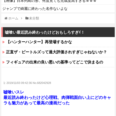
【画像】日本列島の形、何度見ても完成度高すぎるｗｗｗ
ジャンプで綺麗に終わった名作ないよな
ホーム
未分類
嘘喰い最近読み終わったけどおもしろすぎｲ！
【ハンターハンター】再登場するかな
正直ザ・ビートルズって過大評価されすぎじゃねないか？
フィギュアの出来の良い悪いの基準ってどこで決まるの
1:
2019/11/03 09:42:36 No.682042928
嘘喰いスレ
最近読み終わったけど心理戦、肉弾戦面白い上にどのキャ
ラも魅力があって最高の漫画だった