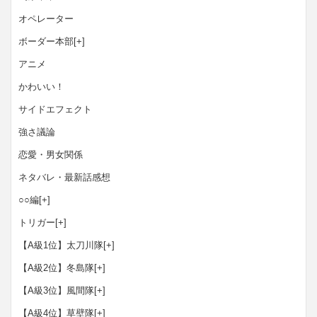
オペレーター
ボーダー本部
[+]
アニメ
かわいい！
サイドエフェクト
強さ議論
恋愛・男女関係
ネタバレ・最新話感想
○○編
[+]
トリガー
[+]
【A級1位】太刀川隊
[+]
【A級2位】冬島隊
[+]
【A級3位】風間隊
[+]
【A級4位】草壁隊
[+]