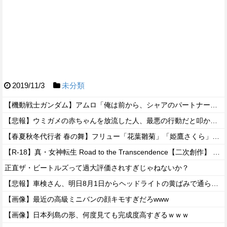
2019/11/3
未分類
【機動戦士ガンダム】アムロ「俺は前から、シャアのパートナーには包容力のある女性が良いと思ってました」
【悲報】ウミガメの赤ちゃんを放流した人、最悪の行動だと叩かれるｗｗｗｗ
【春夏秋冬代行者 春の舞】フリュー「花葉雛菊」「姫鷹さくら」プライズフィギュア【彩色原型公開】
【R-18】真・女神転生 Road to the Transcendence【二次創作】 第２０話
正直ザ・ビートルズって過大評価されすぎじゃねないか？
【悲報】車検さん、明日8月1日からヘッドライトの黄ばみで通らなくなる模様…
【画像】最近の高級ミニバンの顔キモすぎだろwww
【画像】日本列島の形、何度見ても完成度高すぎるｗｗｗ