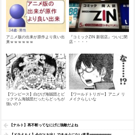
アニメ版の出来が原作より良い出
『コミックZIN 新宿店』ついに閉
来ｗｗｗｗｗｗ
店・・・・
【ワンピース】白ひげ海賊団とビ
【ワールドトリガー】アニメ リ
ックマム海賊団だったらどっちが
メイクらしいな
強いの？
【ナルト】再不斬ってなにげに強敵だよね
【ドラえもん】今だとお出しできそうにない道具wwwwwwww