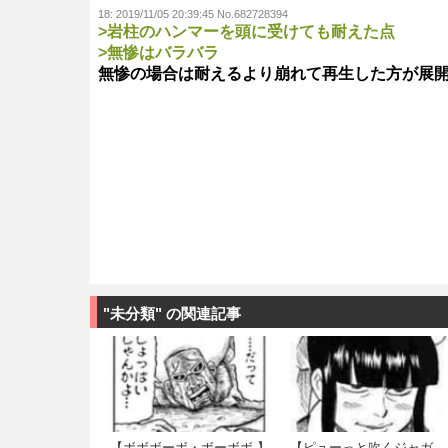
18:
2019/11/05 20:39:45 No.682728394
>岩柱のハンマーを頭に受けても耐えた点
>無惨はバラバラ
無惨の場合は耐えるより崩れて再生した方が展
"未分類" の関連記事
【ボボボーボ・ボーボボ 】
【ピューっと吹くジャガ