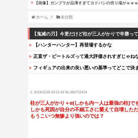
ホーム
未分類
【鬼滅の刃】今更だけど柱が三人がかりで辛勝っ
【ハンターハンター】再登場するかな
正直ザ・ビートルズって過大評価されすぎじゃね
フィギュアの出来の良い悪いの基準ってどこで決
1:
2019/11/05 20:21:43 No.682722414
柱が三人がかり＋α(しかも内一人は最強の柱)で
しかも死因が自分の不細工さに萎えて自壊した
もうこいつ無惨より強いのでは？