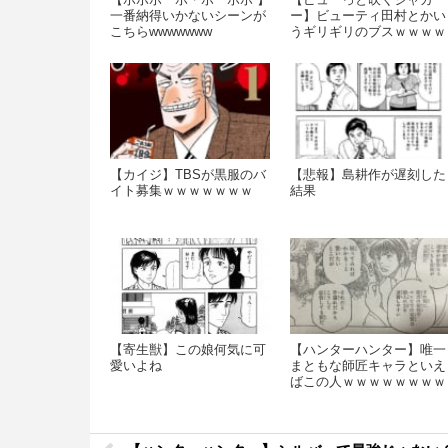
一番納得いかないシーンが
ー】ビューティ田村とかい
こちらwwwwwww
うギリギリのブスｗｗｗｗ
ｗｗ
【カイジ】TBSが黒服のバ
【悲報】島耕作が遅刻した
イト募集ｗｗｗｗｗｗｗ
結果
【寄生獣】この娘何気に可
【ハンターハンター】唯一
愛いよね
まともな師匠キャラといえ
ばこの人ｗｗｗｗｗｗｗｗ
ｗｗｗｗ