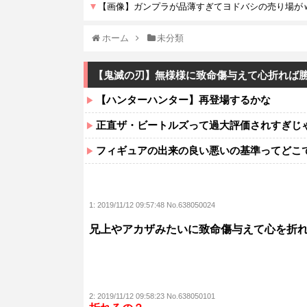
ホーム
未分類
【鬼滅の刃】無様様に致命傷与えて心折れば
【ハンターハンター】再登場するかな
正直ザ・ビートルズって過大評価されすぎじ
フィギュアの出来の良い悪いの基準ってどこ
1:
2019/11/12 09:57:48 No.638050024
兄上やアカザみたいに致命傷与えて心を折
2:
2019/11/12 09:58:23 No.638050101