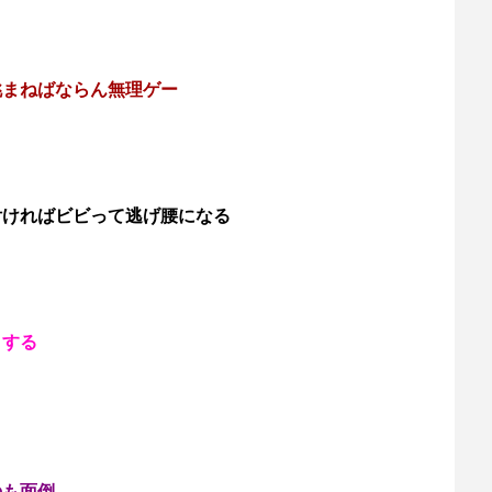
挑まねばならん無理ゲー
付ければビビって逃げ腰になる
りする
のも面倒