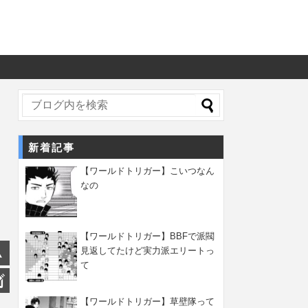
新着記事
【ワールドトリガー】こいつなん
なの
【ワールドトリガー】BBFで派閥
見返してたけど実力派エリートっ
て
【ワールドトリガー】草壁隊って