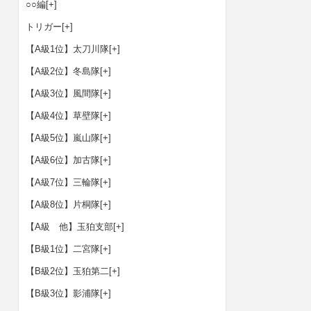
○○編
[+]
トリガー
[+]
【A級1位】太刀川隊
[+]
【A級2位】冬島隊
[+]
【A級3位】風間隊
[+]
【A級4位】草壁隊
[+]
【A級5位】嵐山隊
[+]
【A級6位】加古隊
[+]
【A級7位】三輪隊
[+]
【A級8位】片桐隊
[+]
【A級 他】玉狛支部
[+]
【B級1位】二宮隊
[+]
【B級2位】玉狛第二
[+]
【B級3位】影浦隊
[+]