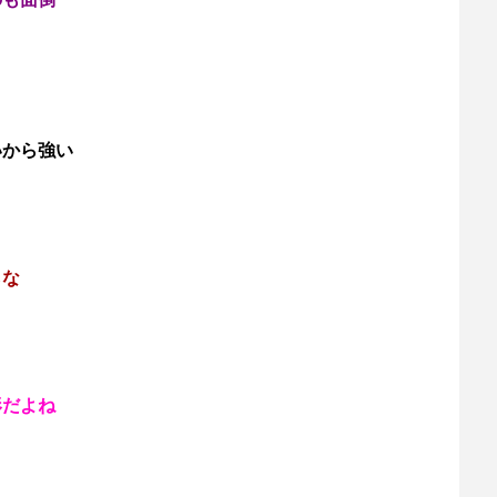
いから強い
らな
形だよね