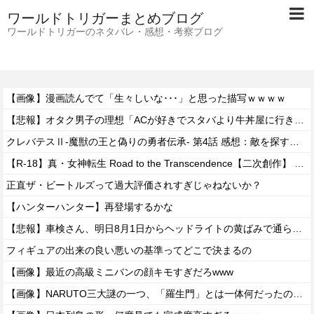
ワールドトリガーまとめブログ
ワールドトリガーのネタバレ・感想・考察ブログ
【画像】漫画読んでて「生々しいな･･･」と思った描写ｗｗｗｗ
【悲報】オタク男子の理想「ACが好きでスタバより牛丼屋に行きたがる女」、この銀河に1人も存在しないｗｗｗｗ
クレバテスⅡ-魔獣の王と偽りの勇者伝承- 第4話 感想：敵を探すよりトアの書を餌に誘き出す作戦！
【R-18】真・女神転生 Road to the Transcendence【二次創作】 第２０話
正直ザ・ビートルズって過大評価されすぎじゃねないか？
【ハンターハンター】再登場するかな
【悲報】車検さん、明日8月1日からヘッドライトの黄ばみで通らなくなる模様…
フィギュアの出来の良い悪いの基準ってどこで決まるの
【画像】最近の高級ミニバンの顔キモすぎだろwww
【画像】NARUTO三大謎の一つ、「羅生門」とは一体何だったのか！？