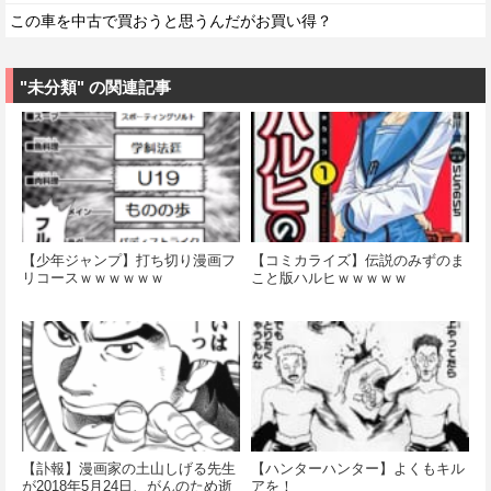
この車を中古で買おうと思うんだがお買い得？
"未分類" の関連記事
【少年ジャンプ】打ち切り漫画フ
【コミカライズ】伝説のみずのま
リコースｗｗｗｗｗｗ
こと版ハルヒｗｗｗｗｗ
【訃報】漫画家の土山しげる先生
【ハンターハンター】よくもキル
が2018年5月24日、がんのため逝
アを！