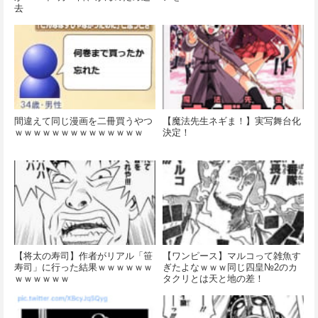
去
間違えて同じ漫画を二冊買うやつ
【魔法先生ネギま！】実写舞台化
ｗｗｗｗｗｗｗｗｗｗｗｗｗｗ
決定！
【将太の寿司】作者がリアル「笹
【ワンピース】マルコって雑魚す
寿司」に行った結果ｗｗｗｗｗｗ
ぎたよなｗｗｗ同じ四皇№2のカ
ｗｗｗｗｗｗ
タクリとは天と地の差！