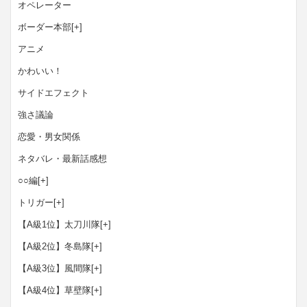
オペレーター
ボーダー本部
[+]
アニメ
かわいい！
サイドエフェクト
強さ議論
恋愛・男女関係
ネタバレ・最新話感想
○○編
[+]
トリガー
[+]
【A級1位】太刀川隊
[+]
【A級2位】冬島隊
[+]
【A級3位】風間隊
[+]
【A級4位】草壁隊
[+]