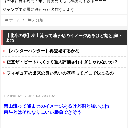
【画像】日本列島の形、何度見ても完成度高すぎるｗｗｗ
ジャンプで綺麗に終わった名作ないよな
ホーム
未分類
【北斗の拳】泰山流って噛ませのイメージあるけど割と強い
よね
【ハンターハンター】再登場するかな
正直ザ・ビートルズって過大評価されすぎじゃねないか？
フィギュアの出来の良い悪いの基準ってどこで決まるの
1:
2019/11/28 17:20:05 No.688350320
泰山流って噛ませのイメージあるけど割と強いよね
南斗とはそれなりにいい勝負できそう