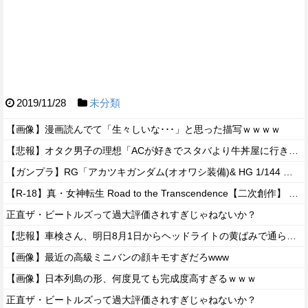
2019/11/28
未分類
【画像】漫画読んでて「生々しいな･･･」と思った描写ｗｗｗｗ
【悲報】オタク男子の理想「ACが好きでスタバより牛丼屋に行きたがる女」、この銀河に1人も存在しないｗｗｗｗ
【ガンプラ】RG「アカツキガンダム(オオワシ装備)& HG 1/144 ゼウスシルエット + カスタムジョイントパーツセット」【ガンダムベース限定で明日発売・公式レビュー記事公開】
【R-18】真・女神転生 Road to the Transcendence【二次創作】 第２０話
正直ザ・ビートルズって過大評価されすぎじゃねないか？
【悲報】車検さん、明日8月1日からヘッドライトの黄ばみで通らなくなる模様…
【画像】最近の高級ミニバンの顔キモすぎだろwww
【画像】日本列島の形、何度見ても完成度高すぎるｗｗｗ
正直ザ・ビートルズって過大評価されすぎじゃねないか？