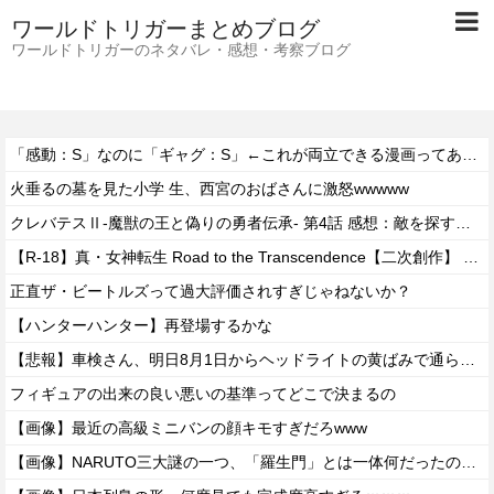
ワールドトリガーまとめブログ
ワールドトリガーのネタバレ・感想・考察ブログ
「感動：S」なのに「ギャグ：S」←これが両立できる漫画ってある？
火垂るの墓を見た小学 生、西宮のおばさんに激怒wwwww
クレバテスⅡ-魔獣の王と偽りの勇者伝承- 第4話 感想：敵を探すよりトアの書を餌に誘き出す作戦！
【R-18】真・女神転生 Road to the Transcendence【二次創作】 第２０話
正直ザ・ビートルズって過大評価されすぎじゃねないか？
【ハンターハンター】再登場するかな
【悲報】車検さん、明日8月1日からヘッドライトの黄ばみで通らなくなる模様…
フィギュアの出来の良い悪いの基準ってどこで決まるの
【画像】最近の高級ミニバンの顔キモすぎだろwww
【画像】NARUTO三大謎の一つ、「羅生門」とは一体何だったのか！？