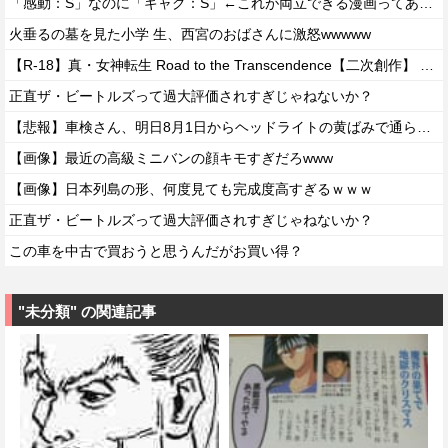
「感動：S」なのに「ギャグ：S」←これが両立できる漫画ってある？
火垂るの墓を見た小学 生、西宮のおばさんに激怒wwwww
【R-18】真・女神転生 Road to the Transcendence【二次創作】 第２０話
正直ザ・ビートルズって過大評価されすぎじゃねないか？
【悲報】車検さん、明日8月1日からヘッドライトの黄ばみで通らなくなる模様…
【画像】最近の高級ミニバンの顔キモすぎだろwww
【画像】日本列島の形、何度見ても完成度高すぎるｗｗｗ
正直ザ・ビートルズって過大評価されすぎじゃねないか？
この車を中古で買おうと思うんだがお買い得？
"未分類" の関連記事