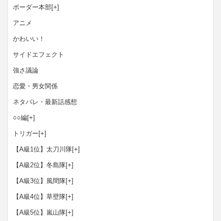
ボーダー本部
[+]
アニメ
かわいい！
サイドエフェクト
強さ議論
恋愛・男女関係
ネタバレ・最新話感想
○○編
[+]
トリガー
[+]
【A級1位】太刀川隊
[+]
【A級2位】冬島隊
[+]
【A級3位】風間隊
[+]
【A級4位】草壁隊
[+]
【A級5位】嵐山隊
[+]