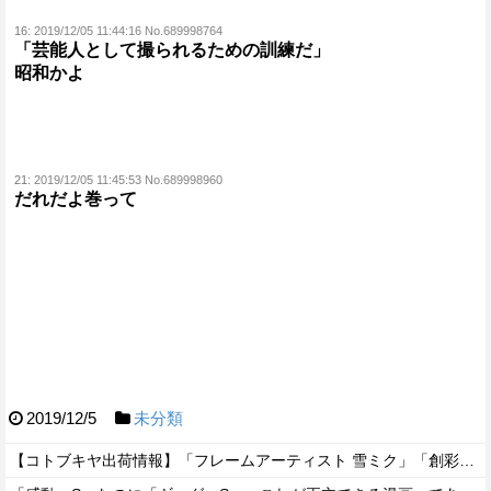
16:
2019/12/05 11:44:16 No.689998764
「芸能人として撮られるための訓練だ」
昭和かよ
21:
2019/12/05 11:45:53 No.689998960
だれだよ巻って
2019/12/5
未分類
【コトブキヤ出荷情報】「フレームアーティスト 雪ミク」「創彩少女庭園 早乙女 瑠衣【桃桜高校・競泳水着】」プラモデルほか【発売日決定】