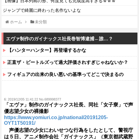
【画像】日本列島の形、何度見ても完成度高すぎるｗｗｗ
ジャンプで綺麗に終わった名作ないよな
ホーム
未分類
エヴァ制作のガイナックス社長巻智博逮捕←誰…？
【ハンターハンター】再登場するかな
正直ザ・ビートルズって過大評価されすぎじゃねないか？
フィギュアの出来の良い悪いの基準ってどこで決まるの
6:
2019/12/05 11:41:22 No.689998377
「エヴァ」制作のガイナックス社長、同社「女子寮」で声
優志望少女の裸撮影
https://www.yomiuri.co.jp/national/20191205-
OYT1T50191/
声優志望の少女にわいせつな行為をしたとして、警視庁
は５日、アニメ制作会社「ガイナックス」（東京都武蔵野