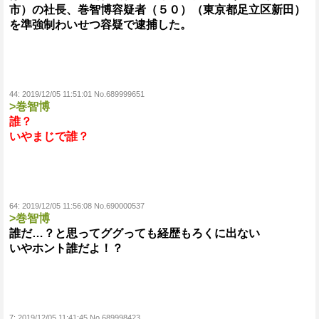
市）の社長、巻智博容疑者（５０）（東京都足立区新田）
を準強制わいせつ容疑で逮捕した。
44:
2019/12/05 11:51:01 No.689999651
>巻智博
誰？
いやまじで誰？
64:
2019/12/05 11:56:08 No.690000537
>巻智博
誰だ…？と思ってググっても経歴もろくに出ない
いやホント誰だよ！？
7:
2019/12/05 11:41:45 No.689998423