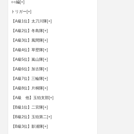
○○編
[+]
トリガー
[+]
【A級1位】太刀川隊
[+]
【A級2位】冬島隊
[+]
【A級3位】風間隊
[+]
【A級4位】草壁隊
[+]
【A級5位】嵐山隊
[+]
【A級6位】加古隊
[+]
【A級7位】三輪隊
[+]
【A級8位】片桐隊
[+]
【A級 他】玉狛支部
[+]
【B級1位】二宮隊
[+]
【B級2位】玉狛第二
[+]
【B級3位】影浦隊
[+]