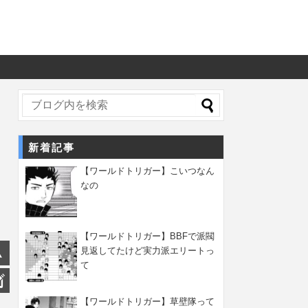
新着記事
【ワールドトリガー】こいつなん
なの
【ワールドトリガー】BBFで派閥
見返してたけど実力派エリートっ
て
【ワールドトリガー】草壁隊って