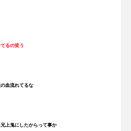
けてるの笑う
敷の血流れてるな
は兄上鬼にしたからって事か