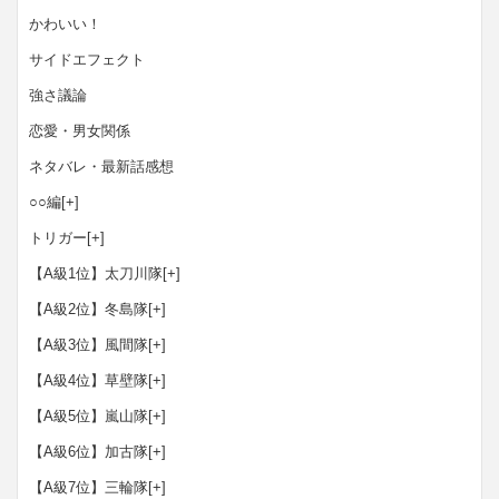
かわいい！
サイドエフェクト
強さ議論
恋愛・男女関係
ネタバレ・最新話感想
○○編
[+]
トリガー
[+]
【A級1位】太刀川隊
[+]
【A級2位】冬島隊
[+]
【A級3位】風間隊
[+]
【A級4位】草壁隊
[+]
【A級5位】嵐山隊
[+]
【A級6位】加古隊
[+]
【A級7位】三輪隊
[+]