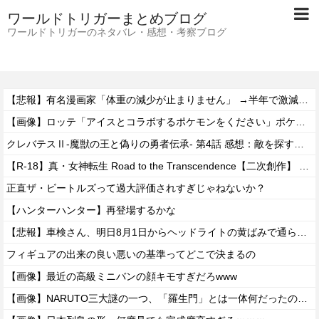
ワールドトリガーまとめブログ
ワールドトリガーのネタバレ・感想・考察ブログ
【悲報】有名漫画家「体重の減少が止まりません」 →半年で激減してファンから心配の声
【画像】ロッテ「アイスとコラボするポケモンをください」ポケモン公式「しょうがねえなぁ」
クレバテスⅡ-魔獣の王と偽りの勇者伝承- 第4話 感想：敵を探すよりトアの書を餌に誘き出す作戦！
【R-18】真・女神転生 Road to the Transcendence【二次創作】 第２０話
正直ザ・ビートルズって過大評価されすぎじゃねないか？
【ハンターハンター】再登場するかな
【悲報】車検さん、明日8月1日からヘッドライトの黄ばみで通らなくなる模様…
フィギュアの出来の良い悪いの基準ってどこで決まるの
【画像】最近の高級ミニバンの顔キモすぎだろwww
【画像】NARUTO三大謎の一つ、「羅生門」とは一体何だったのか！？