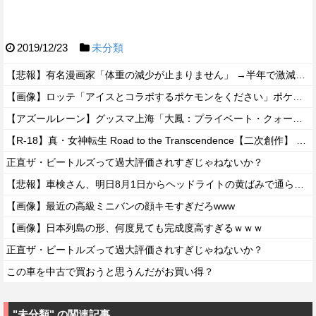
2019/12/23
未分類
【悲報】有名漫画家「体重の減少が止まりません」 →半年で激減してファンから心配の声
【画像】ロッテ「アイスとコラボするポケモンをください」ポケモン公式「しょうがねえなぁ」
【アズールレーン】グッスマ上海「大鳳：プライベート・クォーターズVer.」フィギュア【原型公開】
【R-18】真・女神転生 Road to the Transcendence【二次創作】 第２０話
正直ザ・ビートルズって過大評価されすぎじゃねないか？
【悲報】車検さん、明日8月1日からヘッドライトの黄ばみで通らなくなる模様…
【画像】最近の高級ミニバンの顔キモすぎだろwww
【画像】日本列島の形、何度見ても完成度高すぎるｗｗｗ
正直ザ・ビートルズって過大評価されすぎじゃねないか？
この車を中古で買おうと思うんだがお買い得？
"未分類" の関連記事