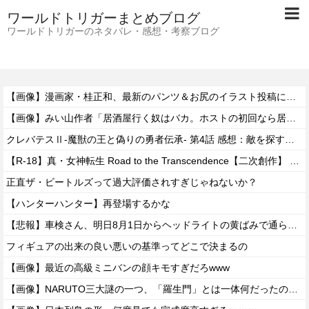
ワールドトリガーまとめブログ
ワールドトリガーのネタバレ・感想・考察ブログ
【画像】漫画家・桂正和、最新のパンツ＆お尻のイラスト投稿にネット衝撃「この質感の出し方」「実写かと思いました」
【画像】みい山作者「居酒屋行く奴はバカ。ホストの初回なら居酒屋より安く飲めてイケメンにチヤホヤされる」
クレバテスⅡ-魔獣の王と偽りの勇者伝承- 第4話 感想：敵を探すよりトアの書を餌に誘き出す作戦！
【R-18】真・女神転生 Road to the Transcendence【二次創作】 第２０話
正直ザ・ビートルズって過大評価されすぎじゃねないか？
【ハンターハンター】再登場するかな
【悲報】車検さん、明日8月1日からヘッドライトの黄ばみで通らなくなる模様…
フィギュアの出来の良い悪いの基準ってどこで決まるの
【画像】最近の高級ミニバンの顔キモすぎだろwww
【画像】NARUTO三大謎の一つ、「羅生門」とは一体何だったのか！？