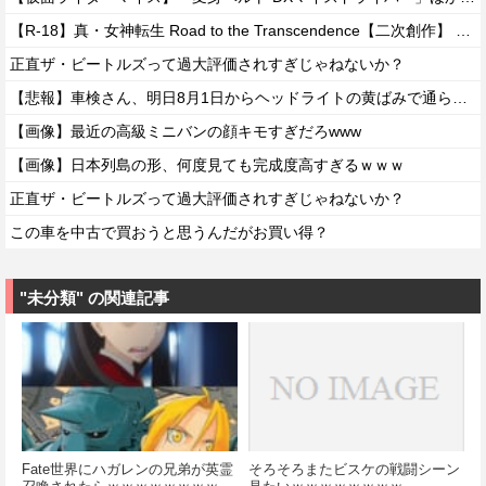
【R-18】真・女神転生 Road to the Transcendence【二次創作】 第２０話
正直ザ・ビートルズって過大評価されすぎじゃねないか？
【悲報】車検さん、明日8月1日からヘッドライトの黄ばみで通らなくなる模様…
【画像】最近の高級ミニバンの顔キモすぎだろwww
【画像】日本列島の形、何度見ても完成度高すぎるｗｗｗ
正直ザ・ビートルズって過大評価されすぎじゃねないか？
この車を中古で買おうと思うんだがお買い得？
"未分類" の関連記事
Fate世界にハガレンの兄弟が英霊
そろそろまたビスケの戦闘シーン