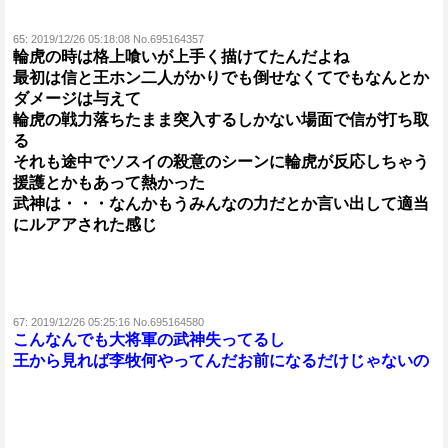
65:
2019/12/26 05:18:08 No.695164357
輪虎の時は格上喰いが上手く描けてたんだよね
最初は信と王ホン二人がかりでも倒せなくてでもなんとか
ダメージは与えて
輪虎の戦力落ちたまま突入するしかない場面で信が打ち取
る
それも途中でソスイの殺意のシーンに輪虎が反応しちゃう
援護とかもあって熱かった
武神は・・・なんかもうみんなの力だとか言い出して適当
にルアアされた感じ
67:
2019/12/26 05:25:16 No.695164580
こんなんでも大将軍の武神失ってるし
王から見れば李牧何やってんだお前になるだけじゃないの