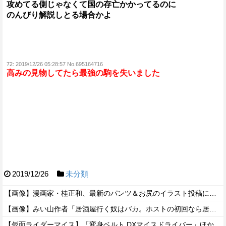
攻めてる側じゃなくて国の存亡かかってるのに
のんびり解説しとる場合かよ
72:
2019/12/26 05:28:57 No.695164716
高みの見物してたら最強の駒を失いました
2019/12/26
未分類
【画像】漫画家・桂正和、最新のパンツ＆お尻のイラスト投稿にネット衝撃「この質感の出し方」「実写かと思いました」
【画像】みい山作者「居酒屋行く奴はバカ。ホストの初回なら居酒屋より安く飲めてイケメンにチヤホヤされる」
【仮面ライダーマイス】「変身ベルト DXマイスドライバー」ほか【DMM・楽天ブックス予約開始！】