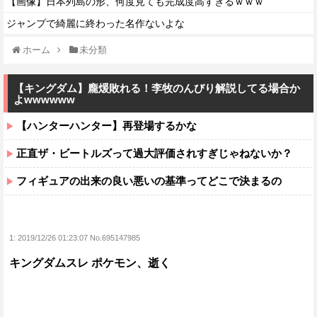
【画像】日本列島の形、何度見ても完成度高すぎるｗｗｗ
ジャンプで綺麗に終わった名作ないよな
ホーム
未分類
【キングダム】龐煖敗れる！李牧のんびり解説してる場合か
よwwwwww
【ハンターハンター】再登場するかな
正直ザ・ビートルズって過大評価されすぎじゃねないか？
フィギュアの出来の良い悪いの基準ってどこで決まるの
1:
2019/12/26 01:23:07 No.695147985
キングダムスレ ポケモン、逝く