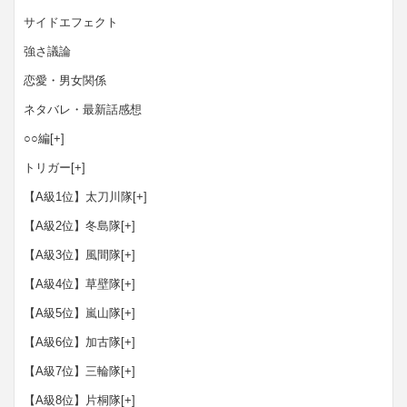
サイドエフェクト
強さ議論
恋愛・男女関係
ネタバレ・最新話感想
○○編
[+]
トリガー
[+]
【A級1位】太刀川隊
[+]
【A級2位】冬島隊
[+]
【A級3位】風間隊
[+]
【A級4位】草壁隊
[+]
【A級5位】嵐山隊
[+]
【A級6位】加古隊
[+]
【A級7位】三輪隊
[+]
【A級8位】片桐隊
[+]