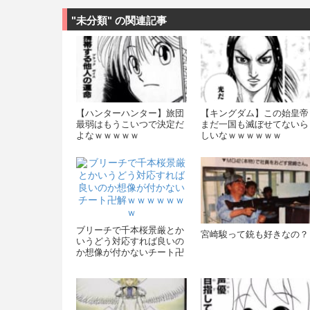
"未分類" の関連記事
【ハンターハンター】旅団
【キングダム】この始皇帝
最弱はもうこいつで決定だ
まだ一国も滅ぼせてないら
よなｗｗｗｗｗ
しいなｗｗｗｗｗｗ
ブリーチで千本桜景厳とか
宮崎駿って銃も好きなの？
いうどう対応すれば良いの
か想像が付かないチート卍
解ｗｗｗｗｗｗｗ