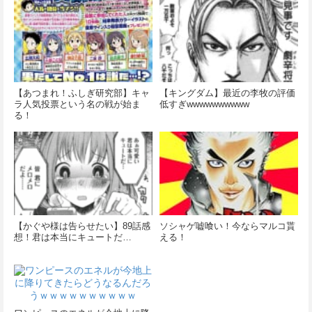
【あつまれ！ふしぎ研究部】キャ
【キングダム】最近の李牧の評価
ラ人気投票という名の戦が始ま
低すぎwwwwwwwwww
る！
【かぐや様は告らせたい】89話感
ソシャゲ嘘喰い！今ならマルコ貰
想！君は本当にキュートだ…
える！