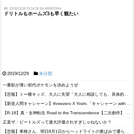
69:
2019/12/28 23:14:26 No.695821544
ドリトルもホームズ3も早く観たい
2019/12/29
未分類
一番影が薄い初代ポケモンを決めようぜ
【悲報】トー横キッズ、大人に失望「大人に相談しても、具体的に何もしてくれない。結果的に傷つく。福祉は自由が奪われる」
【新造人間キャシャーン】threezero X Yoshi.「キャシャーン with フレンダー」アクションフィギュア 原型公開【秋頃予約開始】
【R-18】真・女神転生 Road to the Transcendence【二次創作】 第２０話
正直ザ・ビートルズって過大評価されすぎじゃねないか？
【悲報】車検さん、明日8月1日からヘッドライトの黄ばみで通らなくなる模様…