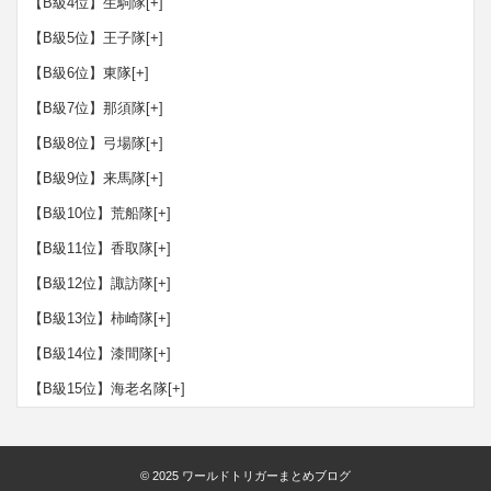
【B級4位】生駒隊
[+]
【B級5位】王子隊
[+]
【B級6位】東隊
[+]
【B級7位】那須隊
[+]
【B級8位】弓場隊
[+]
【B級9位】来馬隊
[+]
【B級10位】荒船隊
[+]
【B級11位】香取隊
[+]
【B級12位】諏訪隊
[+]
【B級13位】柿崎隊
[+]
【B級14位】漆間隊
[+]
【B級15位】海老名隊
[+]
© 2025
ワールドトリガーまとめブログ