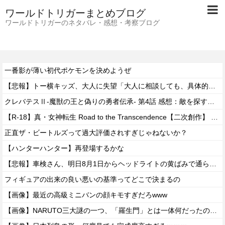
ワールドトリガーまとめブログ
ワールドトリガーのネタバレ・感想・考察ブログ
一番影が薄い初代ポケモンを決めようぜ
【悲報】トー横キッズ、大人に失望「大人に相談しても、具体的に何もしてくれない。結果的に傷つく。福祉は自由が奪われる」
クレバテスⅡ-魔獣の王と偽りの勇者伝承- 第4話 感想：敵を探すよりトアの書を餌に誘き出す作戦！
【R-18】真・女神転生 Road to the Transcendence【二次創作】 第２０話
正直ザ・ビートルズって過大評価されすぎじゃねないか？
【ハンターハンター】再登場するかな
【悲報】車検さん、明日8月1日からヘッドライトの黄ばみで通らなくなる模様…
フィギュアの出来の良い悪いの基準ってどこで決まるの
【画像】最近の高級ミニバンの顔キモすぎだろwww
【画像】NARUTO三大謎の一つ、「羅生門」とは一体何だったのか！？