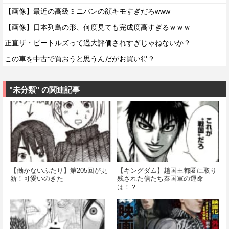
【画像】最近の高級ミニバンの顔キモすぎだろwww
【画像】日本列島の形、何度見ても完成度高すぎるｗｗｗ
正直ザ・ビートルズって過大評価されすぎじゃねないか？
この車を中古で買おうと思うんだがお買い得？
"未分類" の関連記事
【働かないふたり】第205回が更
【キングダム】趙国王都圏に取り
新！可愛いのきた
残された信たち秦国軍の運命
は！？