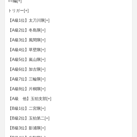
○○編
[+]
トリガー
[+]
【A級1位】太刀川隊
[+]
【A級2位】冬島隊
[+]
【A級3位】風間隊
[+]
【A級4位】草壁隊
[+]
【A級5位】嵐山隊
[+]
【A級6位】加古隊
[+]
【A級7位】三輪隊
[+]
【A級8位】片桐隊
[+]
【A級 他】玉狛支部
[+]
【B級1位】二宮隊
[+]
【B級2位】玉狛第二
[+]
【B級3位】影浦隊
[+]