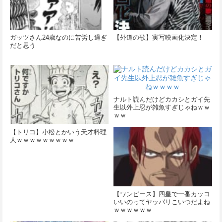
ガッツさん24歳なのに苦労し過ぎ
【外道の歌】実写映画化決定！
だと思う
ナルト読んだけどカカシとガイ先
生以外上忍が雑魚すぎじゃねｗｗ
ｗｗ
【トリコ】小松とかいう天才料理
人ｗｗｗｗｗｗｗｗｗ
【ワンピース】四皇で一番カッコ
いいのってヤッパリこいつだよね
ｗｗｗｗｗｗ