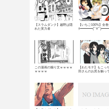
【スラムダンク】越野は隠
【いちご100%】全巻
れた実力者
ﾀ━━━━(ﾟ∀ﾟ)━━━
この漫画の煽り文ｗｗｗｗ
【わたモテ】もこっ
ｗｗｗｗ
田さんのお尻を触っ