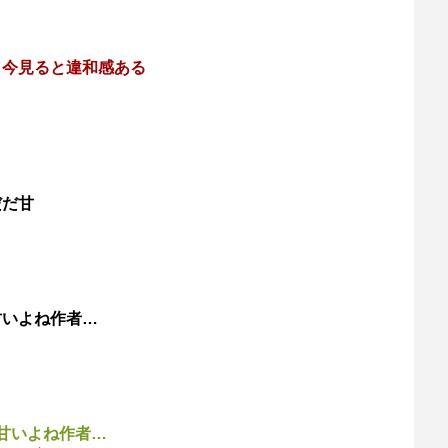
も今見ると違和感ある
だだ甘
甘いよね作者…
甘いよね作者…