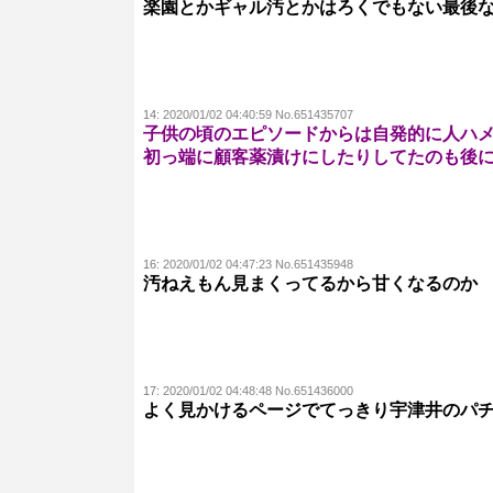
楽園とかギャル汚とかはろくでもない最後
14:
2020/01/02 04:40:59 No.651435707
子供の頃のエピソードからは自発的に人ハ
初っ端に顧客薬漬けにしたりしてたのも後
16:
2020/01/02 04:47:23 No.651435948
汚ねえもん見まくってるから甘くなるのか
17:
2020/01/02 04:48:48 No.651436000
よく見かけるページでてっきり宇津井のパ