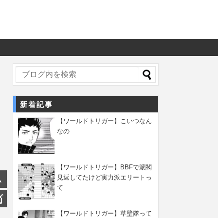
新着記事
【ワールドトリガー】こいつなん
なの
【ワールドトリガー】BBFで派閥
見返してたけど実力派エリートっ
て
【ワールドトリガー】草壁隊って