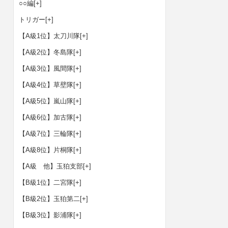
○○編
[+]
トリガー
[+]
【A級1位】太刀川隊
[+]
【A級2位】冬島隊
[+]
【A級3位】風間隊
[+]
【A級4位】草壁隊
[+]
【A級5位】嵐山隊
[+]
【A級6位】加古隊
[+]
【A級7位】三輪隊
[+]
【A級8位】片桐隊
[+]
【A級 他】玉狛支部
[+]
【B級1位】二宮隊
[+]
【B級2位】玉狛第二
[+]
【B級3位】影浦隊
[+]