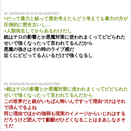
42:
2020/01/06 00:24:10 No.652575627
>だって暴力と銃って歴史考えたらどう考えても暴力の方が
圧倒的に歴史古いし…
>人類発生してからあるわけだし
銃はテロの影響とか悪魔対策に使われまくってビビられた
せいで強くなったって言われてるんだから
悪魔の強さはその時のライブ感だ
近くにビビってる人いるだけで強くなるし
50:
2020/01/06 00:29:01 No.652577005
>銃はテロの影響とか悪魔対策に使われまくってビビられた
せいで強くなったって言われてるんだから
この世界だと銃がいちばん怖いんですって理由づけはそれ
で済んでるよね
同じ理由でほかの強弱も現実のイメージからいじれはする
だろうけど読んでて齟齬がひどくなることはまあしなさそ
うだ