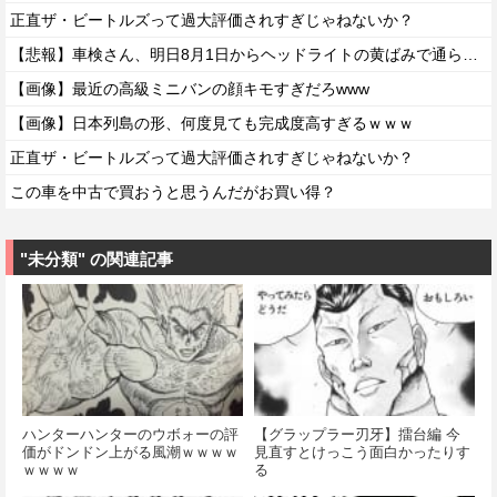
正直ザ・ビートルズって過大評価されすぎじゃねないか？
【悲報】車検さん、明日8月1日からヘッドライトの黄ばみで通らなくなる模様…
【画像】最近の高級ミニバンの顔キモすぎだろwww
【画像】日本列島の形、何度見ても完成度高すぎるｗｗｗ
正直ザ・ビートルズって過大評価されすぎじゃねないか？
この車を中古で買おうと思うんだがお買い得？
"未分類" の関連記事
ハンターハンターのウボォーの評
【グラップラー刃牙】擂台編 今
価がドンドン上がる風潮ｗｗｗｗ
見直すとけっこう面白かったりす
ｗｗｗｗ
る