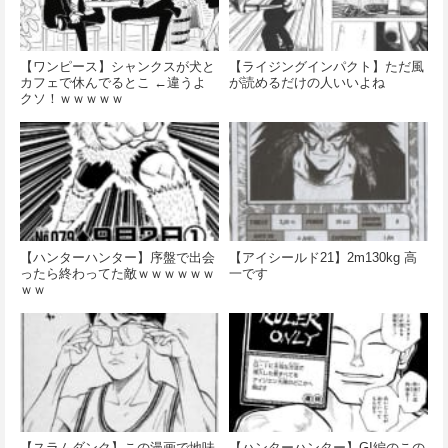
【ワンピース】シャンクスが犬と
【ライジングインパクト】ただ風
カフェで休んでるとこ ←違うよ
が読めるだけの人いいよね
クソ！ｗｗｗｗｗ
【ハンターハンター】序盤で出会
【アイシールド21】2m130kg 高
ったら終わってた敵ｗｗｗｗｗｗ
一です
ｗｗ
【スラムダンク】この漫画で地味
【ハンターハンター】GI編のこの