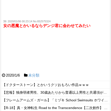
39:
2020/01/06 00:23:14 No.652575324
女の悪魔とかいるならデンジ君に会わせてみたい
2020/1/6
未分類
【ドクターストーン】とかいうクソおもろい作品ｗｗｗ
【悲報】独身弱者男性、30歳あたりから普通以上男性と共通項がなくなり会話が成り立たないｗｗｗｗ
【フレームアームズ・ガール】「ミヅキ School Swimsuits ホワイトVer.」プラモデル【明日予約開始】
【R-18】真・女神転生 Road to the Transcendence【二次創作】 第２０話