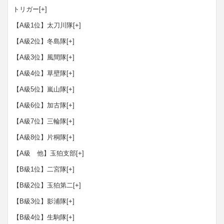
トリガー
[+]
【A級1位】太刀川隊
[+]
【A級2位】冬島隊
[+]
【A級3位】風間隊
[+]
【A級4位】草壁隊
[+]
【A級5位】嵐山隊
[+]
【A級6位】加古隊
[+]
【A級7位】三輪隊
[+]
【A級8位】片桐隊
[+]
【A級 他】玉狛支部
[+]
【B級1位】二宮隊
[+]
【B級2位】玉狛第二
[+]
【B級3位】影浦隊
[+]
【B級4位】生駒隊
[+]