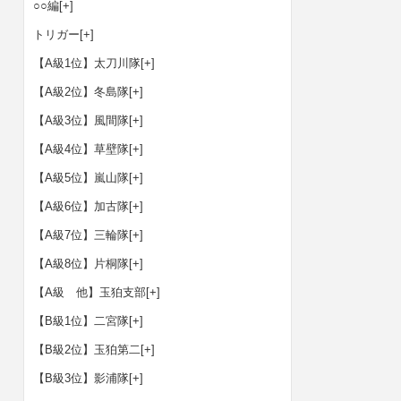
○○編
[+]
トリガー
[+]
【A級1位】太刀川隊
[+]
【A級2位】冬島隊
[+]
【A級3位】風間隊
[+]
【A級4位】草壁隊
[+]
【A級5位】嵐山隊
[+]
【A級6位】加古隊
[+]
【A級7位】三輪隊
[+]
【A級8位】片桐隊
[+]
【A級 他】玉狛支部
[+]
【B級1位】二宮隊
[+]
【B級2位】玉狛第二
[+]
【B級3位】影浦隊
[+]