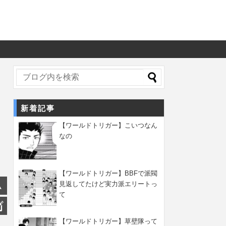
新着記事
【ワールドトリガー】こいつなん
なの
【ワールドトリガー】BBFで派閥
見返してたけど実力派エリートっ
て
【ワールドトリガー】草壁隊って