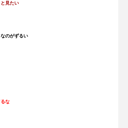
っと見たい
うなのがずるい
てるな