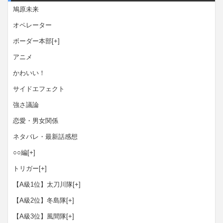
鳩原未来
オペレーター
ボーダー本部
[+]
アニメ
かわいい！
サイドエフェクト
強さ議論
恋愛・男女関係
ネタバレ・最新話感想
○○編
[+]
トリガー
[+]
【A級1位】太刀川隊
[+]
【A級2位】冬島隊
[+]
【A級3位】風間隊
[+]