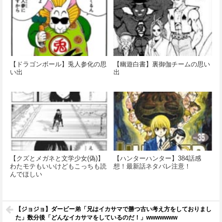
【ドラゴンボール】兎人参化の思
【幽遊白書】裏御伽チームの思い
い出
出
【クズとメガネと文学少女(偽)】
【ハンターハンター】384話感
わたモテもいいけどもこっちも読
想！最新話ネタバレ注意！
んでほしい
【ジョジョ】ダービー弟「兄はイカサマで勝つ古い考え方をしておりまし
た」数分後「どんなイカサマをしているのだ！」wwwwwww