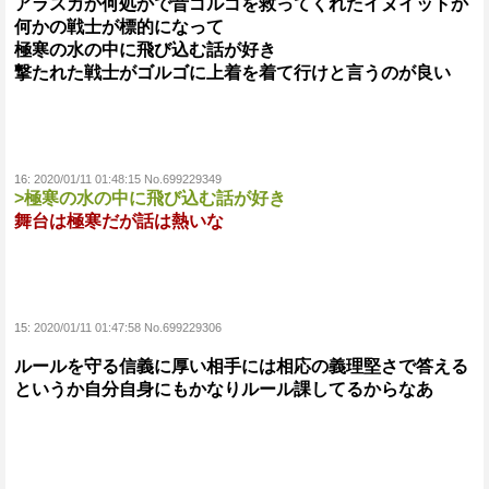
アラスカか何処かで昔ゴルゴを救ってくれたイヌイットか
何かの戦士が標的になって
極寒の水の中に飛び込む話が好き
撃たれた戦士がゴルゴに上着を着て行けと言うのが良い
16:
2020/01/11 01:48:15 No.699229349
>極寒の水の中に飛び込む話が好き
舞台は極寒だが話は熱いな
15:
2020/01/11 01:47:58 No.699229306
ルールを守る信義に厚い相手には相応の義理堅さで答える
というか自分自身にもかなりルール課してるからなあ