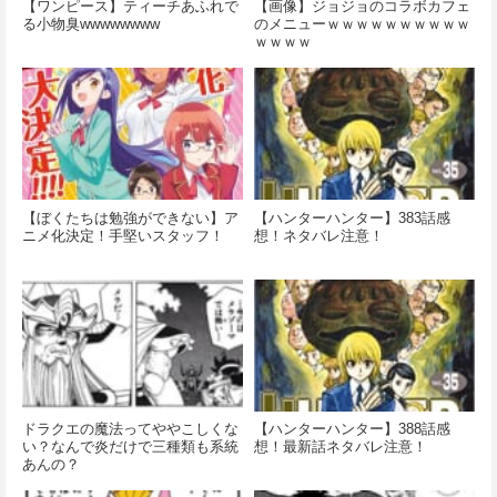
【ワンピース】ティーチあふれで
【画像】ジョジョのコラボカフェ
る小物臭wwwwwwww
のメニューｗｗｗｗｗｗｗｗｗｗ
ｗｗｗｗ
【ぼくたちは勉強ができない】ア
【ハンターハンター】383話感
ニメ化決定！手堅いスタッフ！
想！ネタバレ注意！
ドラクエの魔法ってややこしくな
【ハンターハンター】388話感
い？なんで炎だけで三種類も系統
想！最新話ネタバレ注意！
あんの？