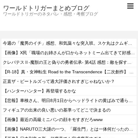
ワールドトリガーまとめブログ
ワールドトリガーのネタバレ・感想・考察ブログ
今週の「魔男のイチ」感想、和気藹々な突入班。スケ丸はクムギが習得か？？【94話】
【画像】X民「職場のお姉さんが口からネットミーム出てきて好感持てる」←10万いいねwwxwxwwwww
クレバテスⅡ-魔獣の王と偽りの勇者伝承- 第4話 感想：敵を探すよりトアの書を餌に誘き出す作戦！
【R-18】真・女神転生 Road to the Transcendence【二次創作】 第２０話
正直ザ・ビートルズって過大評価されすぎじゃねないか？
【ハンターハンター】再登場するかな
【悲報】車検さん、明日8月1日からヘッドライトの黄ばみで通らなくなる模様…
フィギュアの出来の良い悪いの基準ってどこで決まるの
【画像】最近の高級ミニバンの顔キモすぎだろwww
【画像】NARUTO三大謎の一つ、「羅生門」とは一体何だったのか！？