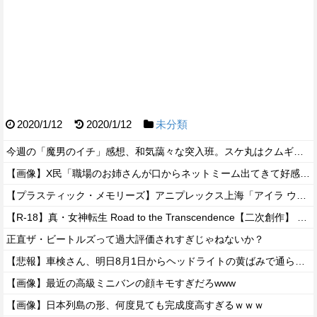
2020/1/12
2020/1/12
未分類
今週の「魔男のイチ」感想、和気藹々な突入班。スケ丸はクムギが習得か？？【94話】
【画像】X民「職場のお姉さんが口からネットミーム出てきて好感持てる」←10万いいねwwxwxwwwww
【プラスティック・メモリーズ】アニプレックス上海「アイラ ウェディングドレスVer.」フィギュア【Amazon予約開始】
【R-18】真・女神転生 Road to the Transcendence【二次創作】 第２０話
正直ザ・ビートルズって過大評価されすぎじゃねないか？
【悲報】車検さん、明日8月1日からヘッドライトの黄ばみで通らなくなる模様…
【画像】最近の高級ミニバンの顔キモすぎだろwww
【画像】日本列島の形、何度見ても完成度高すぎるｗｗｗ