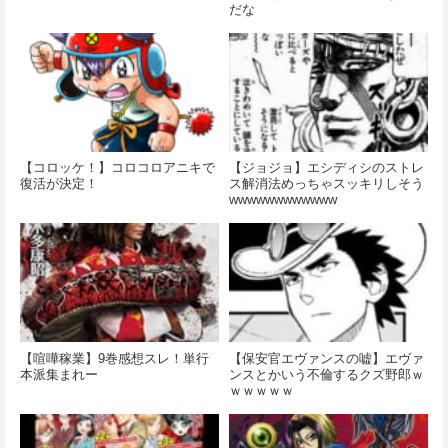
だな
【コロッケ！】コロコロアニキで
【ジョジョ】エシディシのストレ
復活が決定！
ス解消法めっちゃスッキリしそう
wwwwwwwwwwww
【喧嘩稼業】9巻感想スレ！単行
【保安官エヴァンスの嘘】エヴァ
本派集まれー
ンスとかいう不倫するクズ野郎ｗ
ｗｗｗｗｗ