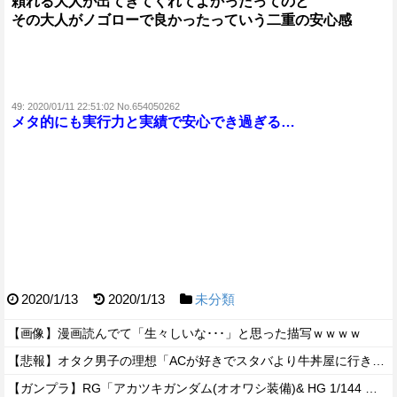
頼れる大人が出てきてくれてよかったってのと
その大人がノゴローで良かったっていう二重の安心感
49:
2020/01/11 22:51:02 No.654050262
メタ的にも実行力と実績で安心でき過ぎる…
2020/1/13
2020/1/13
未分類
【画像】漫画読んでて「生々しいな･･･」と思った描写ｗｗｗｗ
【悲報】オタク男子の理想「ACが好きでスタバより牛丼屋に行きたがる女」、この銀河に1人も存在しないｗｗｗｗ
【ガンプラ】RG「アカツキガンダム(オオワシ装備)& HG 1/144 ゼウスシルエット + カスタムジョイントパーツセット」【ガンダムベース限定で明日発売・公式レビュー記事公開】