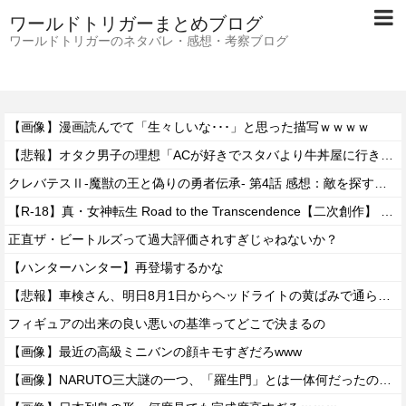
ワールドトリガーまとめブログ
ワールドトリガーのネタバレ・感想・考察ブログ
【画像】漫画読んでて「生々しいな･･･」と思った描写ｗｗｗｗ
【悲報】オタク男子の理想「ACが好きでスタバより牛丼屋に行きたがる女」、この銀河に1人も存在しないｗｗｗｗ
クレバテスⅡ-魔獣の王と偽りの勇者伝承- 第4話 感想：敵を探すよりトアの書を餌に誘き出す作戦！
【R-18】真・女神転生 Road to the Transcendence【二次創作】 第２０話
正直ザ・ビートルズって過大評価されすぎじゃねないか？
【ハンターハンター】再登場するかな
【悲報】車検さん、明日8月1日からヘッドライトの黄ばみで通らなくなる模様…
フィギュアの出来の良い悪いの基準ってどこで決まるの
【画像】最近の高級ミニバンの顔キモすぎだろwww
【画像】NARUTO三大謎の一つ、「羅生門」とは一体何だったのか！？