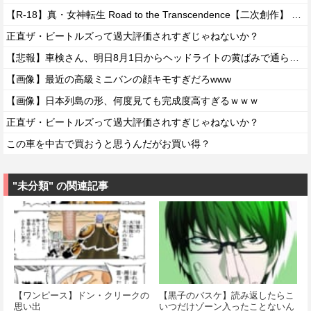
【R-18】真・女神転生 Road to the Transcendence【二次創作】 第２０話
正直ザ・ビートルズって過大評価されすぎじゃねないか？
【悲報】車検さん、明日8月1日からヘッドライトの黄ばみで通らなくなる模様…
【画像】最近の高級ミニバンの顔キモすぎだろwww
【画像】日本列島の形、何度見ても完成度高すぎるｗｗｗ
正直ザ・ビートルズって過大評価されすぎじゃねないか？
この車を中古で買おうと思うんだがお買い得？
"未分類" の関連記事
【ワンピース】ドン・クリークの
【黒子のバスケ】読み返したらこ
思い出
いつだけゾーン入ったことないん