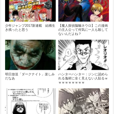
少年ジャンプ2017新連載 結構生
【魔人探偵脳噛ネウロ】この漫画
き残ったと思う
の主人公って何気に一人も殺して
ないんだよね？
明日放送「ダークナイト」楽しみ
ハンターハンター：ジンに認めら
だなあ
れる逸材に全く見えない人貼るｗ
ｗｗｗｗｗｗｗｗ