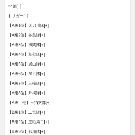
○○編
[+]
トリガー
[+]
【A級1位】太刀川隊
[+]
【A級2位】冬島隊
[+]
【A級3位】風間隊
[+]
【A級4位】草壁隊
[+]
【A級5位】嵐山隊
[+]
【A級6位】加古隊
[+]
【A級7位】三輪隊
[+]
【A級8位】片桐隊
[+]
【A級 他】玉狛支部
[+]
【B級1位】二宮隊
[+]
【B級2位】玉狛第二
[+]
【B級3位】影浦隊
[+]