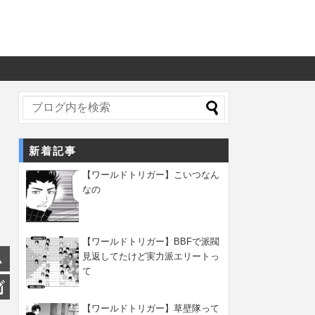
新着記事
【ワールドトリガー】こいつなん
なの
【ワールドトリガー】BBFで派閥
見返してたけど実力派エリートっ
て
【ワールドトリガー】草壁隊って