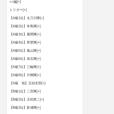
○○編
[+]
トリガー
[+]
【A級1位】太刀川隊
[+]
【A級2位】冬島隊
[+]
【A級3位】風間隊
[+]
【A級4位】草壁隊
[+]
【A級5位】嵐山隊
[+]
【A級6位】加古隊
[+]
【A級7位】三輪隊
[+]
【A級8位】片桐隊
[+]
【A級 他】玉狛支部
[+]
【B級1位】二宮隊
[+]
【B級2位】玉狛第二
[+]
【B級3位】影浦隊
[+]