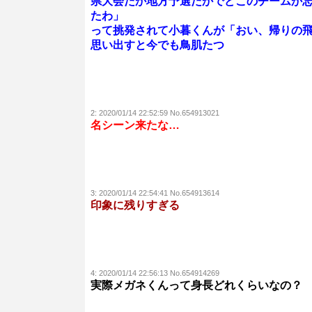
県大会だか地方予選だかでどこのチームか
たわ」
って挑発されて小暮くんが「おい、帰りの
思い出すと今でも鳥肌たつ
2:
2020/01/14 22:52:59 No.654913021
名シーン来たな…
3:
2020/01/14 22:54:41 No.654913614
印象に残りすぎる
4:
2020/01/14 22:56:13 No.654914269
実際メガネくんって身長どれくらいなの？