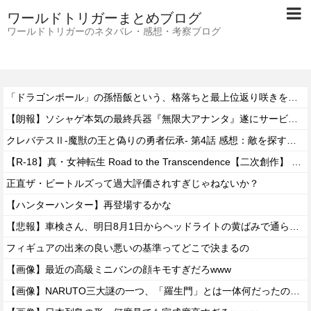
ワールドトリガーまとめブログ
ワールドトリガーのネタバレ・感想・考察ブログ
「ドラゴンボール」の孫悟飯という、格落ちと最上位返り咲きを繰り返すお兄ちゃん・・・
【朗報】ソシャゲ本気の最終兵器『無限大アナンタ』遂にサービス開始へwwww
クレバテスⅡ-魔獣の王と偽りの勇者伝承- 第4話 感想：敵を探すよりトアの書を餌に誘き出す作戦！
【R-18】真・女神転生 Road to the Transcendence【二次創作】 第２０話
正直ザ・ビートルズって過大評価されすぎじゃねないか？
【ハンターハンター】再登場するかな
【悲報】車検さん、明日8月1日からヘッドライトの黄ばみで通らなくなる模様…
フィギュアの出来の良い悪いの基準ってどこで決まるの
【画像】最近の高級ミニバンの顔キモすぎだろwww
【画像】NARUTO三大謎の一つ、「羅生門」とは一体何だったのか！？