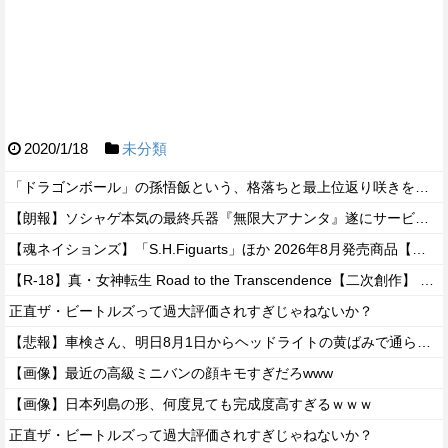
2020/1/18
未分類
「ドラゴンボール」の孫悟飯という、格落ちと最上位返り咲きを繰り返すお兄ちゃん・・・
【朗報】ソシャゲ本気の最終兵器『無限大アナンタ』遂にサービス開始へwwww
【魂ネイションズ】「S.H.Figuarts」ほか 2026年8月発売商品【スケジュール公開】
【R-18】真・女神転生 Road to the Transcendence【二次創作】 第２０話
正直ザ・ビートルズって過大評価されすぎじゃねないか？
【悲報】車検さん、明日8月1日からヘッドライトの黄ばみで通らなくなる模様…
【画像】最近の高級ミニバンの顔キモすぎだろwww
【画像】日本列島の形、何度見ても完成度高すぎるｗｗｗ
正直ザ・ビートルズって過大評価されすぎじゃねないか？