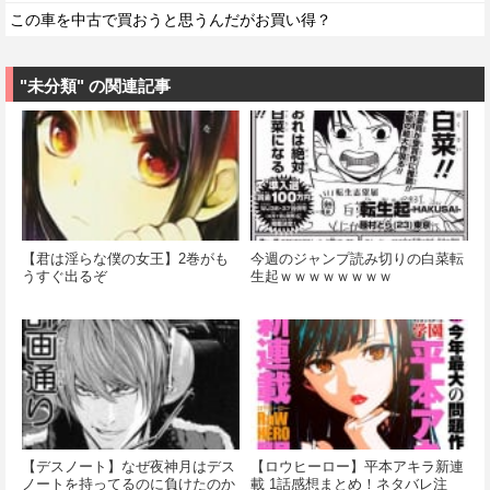
この車を中古で買おうと思うんだがお買い得？
"未分類" の関連記事
【君は淫らな僕の女王】2巻がも
今週のジャンプ読み切りの白菜転
うすぐ出るぞ
生起ｗｗｗｗｗｗｗｗ
【デスノート】なぜ夜神月はデス
【ロウヒーロー】平本アキラ新連
ノートを持ってるのに負けたのか
載 1話感想まとめ！ネタバレ注