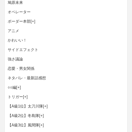
鳩原未来
オペレーター
ボーダー本部
[+]
アニメ
かわいい！
サイドエフェクト
強さ議論
恋愛・男女関係
ネタバレ・最新話感想
○○編
[+]
トリガー
[+]
【A級1位】太刀川隊
[+]
【A級2位】冬島隊
[+]
【A級3位】風間隊
[+]