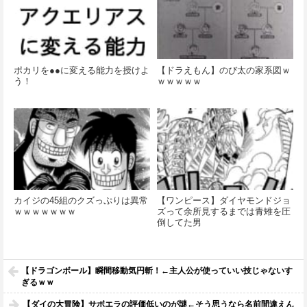
ポカリを●●に変える能力を授けよ
【ドラえもん】のび太の家系図ｗ
う！
ｗｗｗｗｗ
カイジの45組のクズっぷりは異常
【ワンピース】ダイヤモンドジョ
ｗｗｗｗｗｗｗ
ズって余所見するまでは青雉を圧
倒してた男
【ドラゴンボール】瞬間移動気円斬！←主人公が使っていい技じゃないす
ぎるｗｗ
【ダイの大冒険】サボエラの評価低いのが謎←そう思うなら名前間違えん