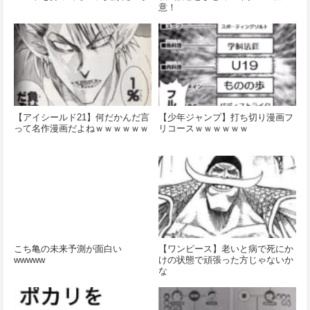
意！
【アイシールド21】何だかんだ言
【少年ジャンプ】打ち切り漫画フ
って名作漫画だよねｗｗｗｗｗｗ
リコースｗｗｗｗｗｗ
こち亀の未来予測が面白い
【ワンピース】老いと病で死にか
wwwww
けの状態で頑張った方じゃないか
な