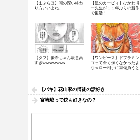
【まぶらほ】闇の深い終わ
【星のカービィ】ひかわ博
り方いいよね…
一先生が１１年ぶりの新作
で復活！
【タフ】優希ちゃん殺意高
【ワンピース】ドフラミン
すぎwwwwwwww
ゴって全く強くなかったよ
なｗロー相手に重傷負うと
かｗｗ
【バキ】花山家の博徒の話好き
宮崎駿って銃も好きなの？