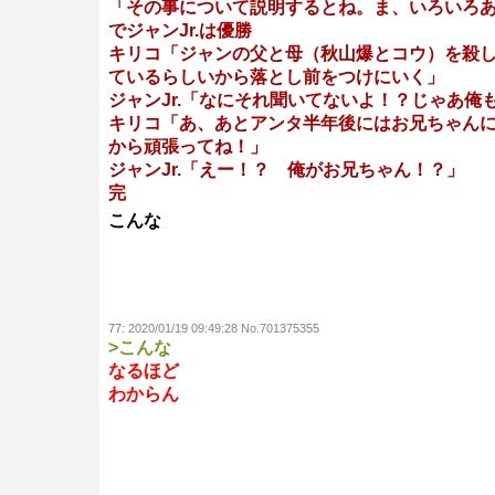
「その事について説明するとね。ま、いろいろ
でジャンJr.は優勝
キリコ「ジャンの父と母（秋山爆とコウ）を殺
ているらしいから落とし前をつけにいく」
ジャンJr.「なにそれ聞いてないよ！？じゃあ俺
キリコ「あ、あとアンタ半年後にはお兄ちゃん
から頑張ってね！」
ジャンJr.「えー！？ 俺がお兄ちゃん！？」
完
こんな
77:
2020/01/19 09:49:28 No.701375355
>こんな
なるほど
わからん