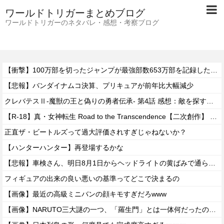
ワールドトリガーまとめブログ
ワールドトリガーのネタバレ・感想・考察ブログ
【衝撃】100万部を切ったジャンプが最強部数653万部を記録した時の週刊少年ジャンプの面子がヤバすぎる
【悲報】バンダイナムコ決算、プリキュアが前年比大幅減少
クレバテスⅡ-魔獣の王と偽りの勇者伝承- 第4話 感想：敵を探すよりトアの書を餌に誘き出す作戦！
【R-18】真・女神転生 Road to the Transcendence【二次創作】 第２０話
正直ザ・ビートルズって過大評価されすぎじゃねないか？
【ハンターハンター】再登場するかな
【悲報】車検さん、明日8月1日からヘッドライトの黄ばみで通らなくなる模様…
フィギュアの出来の良い悪いの基準ってどこで決まるの
【画像】最近の高級ミニバンの顔キモすぎだろwww
【画像】NARUTO三大謎の一つ、「羅生門」とは一体何だったのか！？