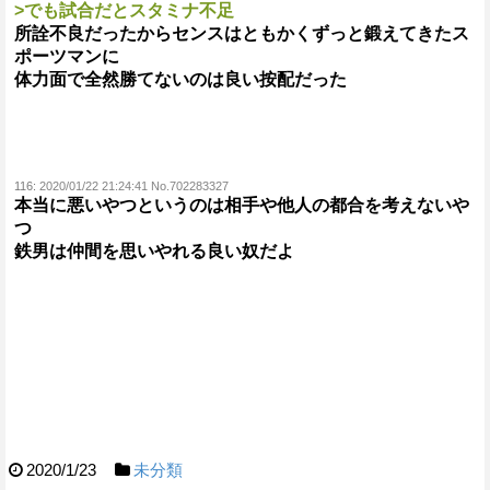
>でも試合だとスタミナ不足
所詮不良だったからセンスはともかくずっと鍛えてきたス
ポーツマンに
体力面で全然勝てないのは良い按配だった
116:
2020/01/22 21:24:41 No.702283327
本当に悪いやつというのは相手や他人の都合を考えないや
つ
鉄男は仲間を思いやれる良い奴だよ
2020/1/23
未分類