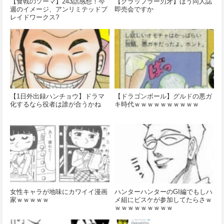
【食戟のソーマ】243話感想！今
【グラップラー刃牙】ほう同人誌
週のイメージ、アンリミテッドブ
即売会ですか
レイドワークス?
【1日外出録ハンチョウ】ドラマ
【ドラゴンボール】グルドの悪ガ
化するなら役者は誰が合うかね
キ時代ｗｗｗｗｗｗｗｗｗｗ
女性キャラが地味にカワイイ漫画
ハンターハンターのGI編でもしハ
家ｗｗｗｗｗ
メ組にビスケが参加してたらさｗ
ｗｗｗｗｗｗｗｗｗ