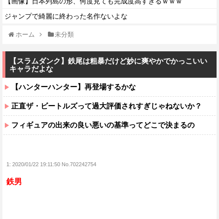
【画像】日本列島の形、何度見ても完成度高すぎるｗｗｗ
ジャンプで綺麗に終わった名作ないよな
ホーム
未分類
【スラムダンク】鉄尾は粗暴だけど妙に爽やかでかっこいい
キャラだよな
【ハンターハンター】再登場するかな
正直ザ・ビートルズって過大評価されすぎじゃねないか？
フィギュアの出来の良い悪いの基準ってどこで決まるの
1:
2020/01/22 19:11:50 No.702242754
鉄男