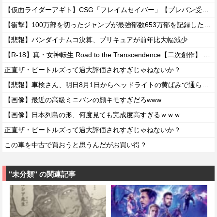
【仮面ライダーアギト】CSG「フレイムセイバー」【プレバン受注開始】
【衝撃】100万部を切ったジャンプが最強部数653万部を記録した時の週刊少年ジャンプの面子がヤバすぎる
【悲報】バンダイナムコ決算、プリキュアが前年比大幅減少
【R-18】真・女神転生 Road to the Transcendence【二次創作】 第２０話
正直ザ・ビートルズって過大評価されすぎじゃねないか？
【悲報】車検さん、明日8月1日からヘッドライトの黄ばみで通らなくなる模様…
【画像】最近の高級ミニバンの顔キモすぎだろwww
【画像】日本列島の形、何度見ても完成度高すぎるｗｗｗ
正直ザ・ビートルズって過大評価されすぎじゃねないか？
この車を中古で買おうと思うんだがお買い得？
"未分類" の関連記事