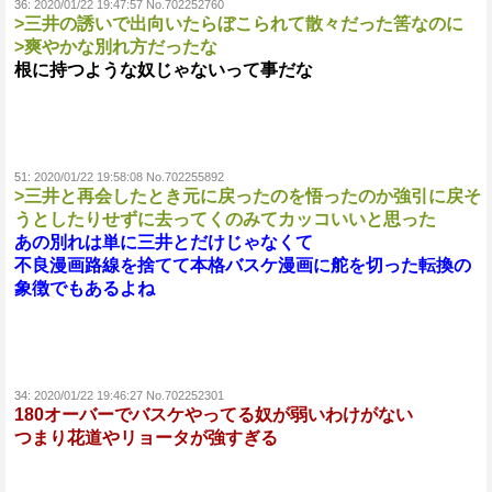
36:
2020/01/22 19:47:57 No.702252760
>三井の誘いで出向いたらぼこられて散々だった筈なのに
>爽やかな別れ方だったな
根に持つような奴じゃないって事だな
51:
2020/01/22 19:58:08 No.702255892
>三井と再会したとき元に戻ったのを悟ったのか強引に戻そ
うとしたりせずに去ってくのみてカッコいいと思った
あの別れは単に三井とだけじゃなくて
不良漫画路線を捨てて本格バスケ漫画に舵を切った転換の
象徴でもあるよね
34:
2020/01/22 19:46:27 No.702252301
180オーバーでバスケやってる奴が弱いわけがない
つまり花道やリョータが強すぎる