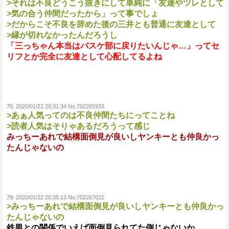
>それは不良どうこう抜きにして単純に「友達やツレとして
>気の合う仲間だったから」って事でしょ
>だからこそ不良を辞めた後の三井とも普通に友達として
>縁が切れなかったんだろうし
「三っちゃん本当はバスケ部に戻りたいんじゃ…」ってセ
リフとか完全に友達として心配してるよね
76:
2020/01/22 20:31:34 No.702265933
>あぁ人気ってのは不良仲間たちにってことね
>読者人気はそりゃあるだろうって感じ
みっちーあれで結構面倒見が良いしヤンキーとも仲良かっ
たんじゃないの
79:
2020/01/22 20:35:13 No.702267022
>みっちーあれで結構面倒見が良いしヤンキーとも仲良かっ
たんじゃないの
鉄男との関係でいえば面倒見られてた側じゃないか