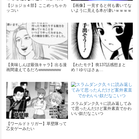
【ジョジョ４部】ここめっちゃカ
【画像】一見すると何も書いてな
ッコい
いように見える本が凄いｗｗｗｗ
【美味しんぼ最強キャラ】出る漫
【わたモテ】喪137話感想まと
画間違えてるだろwwwwwwww
め！ゆりはさぁ…
スラムダンク久々に読み返してみ
て思ったんだけど案外素直でかわ
いい奴だなこいつ
【ワールドトリガー】草壁隊って
乙女ゲーみたい