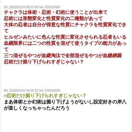
25:
2020/01/24 08:57:06 No.702615483
チャクラは体術・忍術・幻術に使うことが出来て
忍術には形態変化と性質変化の二種類があって
大体の忍者は自分が得意な性質にチャクラを性質変化でき
て
ヒルゼンみたいに色んな性質に変化させられる忍者もいる
血継限界には二つの性質を混ぜて使うタイプの能力があっ
て
三つ混ぜるやつが血継淘汰で全部混ぜるやつが血継網羅
忍術だけ掘り下げられすぎじゃない？
29:
2020/01/24 09:05:53 No.702616339
>忍術だけ掘り下げられすぎじゃない？
まあ体術とか幻術は掘り下げようがないし設定好きの岸八
が楽しくなっちゃったんだろう