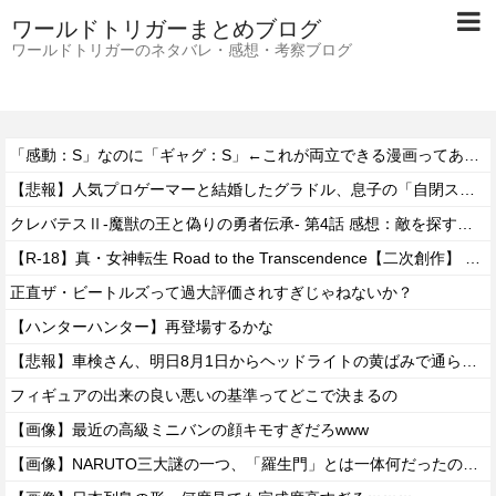
ワールドトリガーまとめブログ
ワールドトリガーのネタバレ・感想・考察ブログ
「感動：S」なのに「ギャグ：S」←これが両立できる漫画ってある？
【悲報】人気プロゲーマーと結婚したグラドル、息子の「自閉スペクトラム症」診断にショックで泣く
クレバテスⅡ-魔獣の王と偽りの勇者伝承- 第4話 感想：敵を探すよりトアの書を餌に誘き出す作戦！
【R-18】真・女神転生 Road to the Transcendence【二次創作】 第２０話
正直ザ・ビートルズって過大評価されすぎじゃねないか？
【ハンターハンター】再登場するかな
【悲報】車検さん、明日8月1日からヘッドライトの黄ばみで通らなくなる模様…
フィギュアの出来の良い悪いの基準ってどこで決まるの
【画像】最近の高級ミニバンの顔キモすぎだろwww
【画像】NARUTO三大謎の一つ、「羅生門」とは一体何だったのか！？