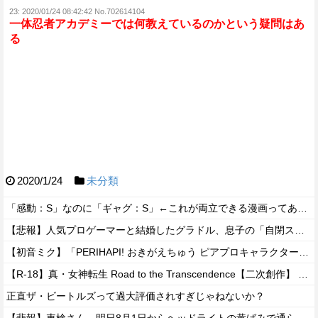
23:
2020/01/24 08:42:42 No.702614104
一体忍者アカデミーでは何教えているのかという疑問はあ
る
2020/1/24
未分類
「感動：S」なのに「ギャグ：S」←これが両立できる漫画ってある？
【悲報】人気プロゲーマーと結婚したグラドル、息子の「自閉スペクトラム症」診断にショックで泣く
【初音ミク】「PERIHAPI! おきがえちゅう ピアプロキャラクターズ 2」トレフィグ【予約開始】
【R-18】真・女神転生 Road to the Transcendence【二次創作】 第２０話
正直ザ・ビートルズって過大評価されすぎじゃねないか？