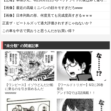
【悲報】車検さん、明日8月1日からヘッドライトの黄ばみで通らなくなる模様…
【画像】最近の高級ミニバンの顔キモすぎだろwww
【画像】日本列島の形、何度見ても完成度高すぎるｗｗｗ
正直ザ・ビートルズって過大評価されすぎじゃねないか？
この車を中古で買おうと思うんだがお買い得？
"未分類" の関連記事
【ワンピース】イゾウどんだけ船
【ワールドトリガー】6/2に26巻
に乗るのを引き留めるんだ
発売
wwwww
アンドSQでは2話掲載！！