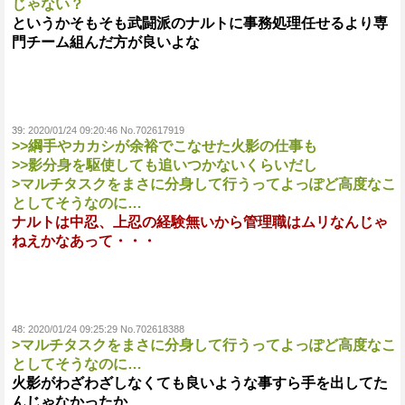
じゃない？
というかそもそも武闘派のナルトに事務処理任せるより専
門チーム組んだ方が良いよな
39:
2020/01/24 09:20:46 No.702617919
>>綱手やカカシが余裕でこなせた火影の仕事も
>>影分身を駆使しても追いつかないくらいだし
>マルチタスクをまさに分身して行うってよっぽど高度なこ
としてそうなのに…
ナルトは中忍、上忍の経験無いから管理職はムリなんじゃ
ねえかなあって・・・
48:
2020/01/24 09:25:29 No.702618388
>マルチタスクをまさに分身して行うってよっぽど高度なこ
としてそうなのに…
火影がわざわざしなくても良いような事すら手を出してた
んじゃなかったか