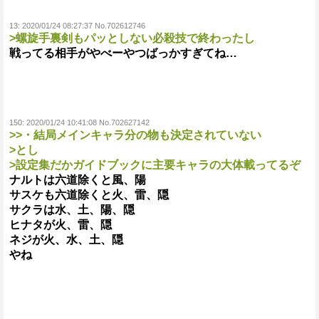
13:
2020/01/24 08:27:37 No.702612746
>螺旋手裏剣もパッとしない必殺技で終わったし
戦ってる相手がやべーやつばっかすぎてね…
150:
2020/01/24 10:41:08 No.702627142
>>・結局メインキャラ分の物も決定されていない
>とし
>設定集だかガイドブックに主要キャラの大体載ってるぞ
ナルトは六道除くと風、陽
サスケも六道除くと火、雷、隠
サクラは水、土、陽、隠
ヒナタが火、雷、隠
ネジが火、水、土、隠
やね