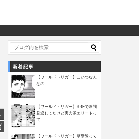
新着記事
【ワールドトリガー】こいつなん
なの
【ワールドトリガー】BBFで派閥
見返してたけど実力派エリートっ
て
【ワールドトリガー】草壁隊って