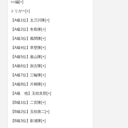
○○編
[+]
トリガー
[+]
【A級1位】太刀川隊
[+]
【A級2位】冬島隊
[+]
【A級3位】風間隊
[+]
【A級4位】草壁隊
[+]
【A級5位】嵐山隊
[+]
【A級6位】加古隊
[+]
【A級7位】三輪隊
[+]
【A級8位】片桐隊
[+]
【A級 他】玉狛支部
[+]
【B級1位】二宮隊
[+]
【B級2位】玉狛第二
[+]
【B級3位】影浦隊
[+]