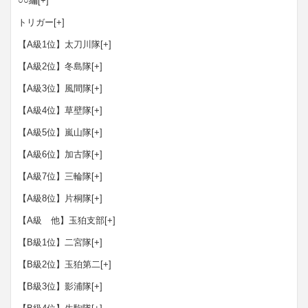
○○編
[+]
トリガー
[+]
【A級1位】太刀川隊
[+]
【A級2位】冬島隊
[+]
【A級3位】風間隊
[+]
【A級4位】草壁隊
[+]
【A級5位】嵐山隊
[+]
【A級6位】加古隊
[+]
【A級7位】三輪隊
[+]
【A級8位】片桐隊
[+]
【A級 他】玉狛支部
[+]
【B級1位】二宮隊
[+]
【B級2位】玉狛第二
[+]
【B級3位】影浦隊
[+]