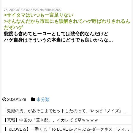
78:
2020/01/28 02:37:23 No.658410265
>サイタマはいつも一言足りない
>そんなんだから市民にも誤解されてハゲ呼ばわりされるん
だぞハゲ
態度も含めてヒーローとしては致命的なんだけど
ハゲ自身はそういうの本当にどうでも良いからな…
2020/1/28
未分類
「鬼滅の刃」があそこまでヒットしたのって、やっぱ『ノイズ』が一切無いからよな！！
【悲報】中国の「置き配」、イカレてて草ｗｗｗｗ
【ToLOVEる】一番くじ「To LOVEる-とらぶる-ダークネス」フィギュアあり【発売決定・フィギュア画像追加】