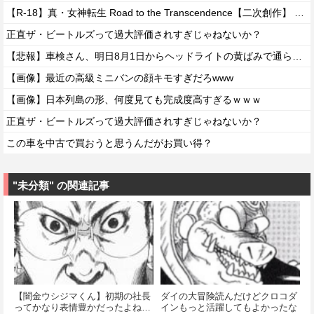
【R-18】真・女神転生 Road to the Transcendence【二次創作】 第２０話
正直ザ・ビートルズって過大評価されすぎじゃねないか？
【悲報】車検さん、明日8月1日からヘッドライトの黄ばみで通らなくなる模様…
【画像】最近の高級ミニバンの顔キモすぎだろwww
【画像】日本列島の形、何度見ても完成度高すぎるｗｗｗ
正直ザ・ビートルズって過大評価されすぎじゃねないか？
この車を中古で買おうと思うんだがお買い得？
"未分類" の関連記事
【闇金ウシジマくん】初期の社長
ダイの大冒険読んだけどクロコダ
ってかなり表情豊かだったよね…
インもっと活躍してもよかったな