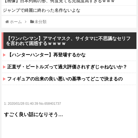
【画像】日本列島の形、何度見ても完成度高すぎるｗｗｗ
ジャンプで綺麗に終わった名作ないよな
ホーム
未分類
【ワンパンマン】アマイマスク、サイタマに不思議なセリフ
を言われて困惑するｗｗｗｗ
【ハンターハンター】再登場するかな
正直ザ・ビートルズって過大評価されすぎじゃねないか？
フィギュアの出来の良い悪いの基準ってどこで決まるの
1:
2020/01/28 01:40:39 No.658401737
すごく良い話になりそう…