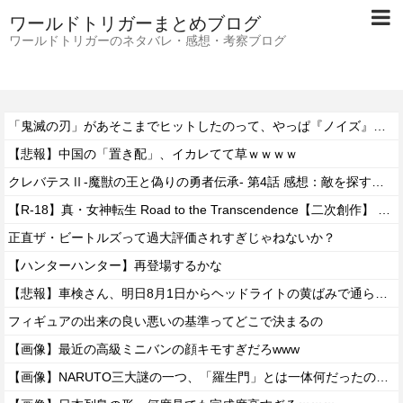
ワールドトリガーまとめブログ
ワールドトリガーのネタバレ・感想・考察ブログ
「鬼滅の刃」があそこまでヒットしたのって、やっぱ『ノイズ』が一切無いからよな！！
【悲報】中国の「置き配」、イカレてて草ｗｗｗｗ
クレバテスⅡ-魔獣の王と偽りの勇者伝承- 第4話 感想：敵を探すよりトアの書を餌に誘き出す作戦！
【R-18】真・女神転生 Road to the Transcendence【二次創作】 第２０話
正直ザ・ビートルズって過大評価されすぎじゃねないか？
【ハンターハンター】再登場するかな
【悲報】車検さん、明日8月1日からヘッドライトの黄ばみで通らなくなる模様…
フィギュアの出来の良い悪いの基準ってどこで決まるの
【画像】最近の高級ミニバンの顔キモすぎだろwww
【画像】NARUTO三大謎の一つ、「羅生門」とは一体何だったのか！？