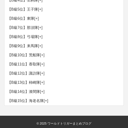
【B級4位】生駒隊
[+]
【B級5位】王子隊
[+]
【B級6位】東隊
[+]
【B級7位】那須隊
[+]
【B級8位】弓場隊
[+]
【B級9位】来馬隊
[+]
【B級10位】荒船隊
[+]
【B級11位】香取隊
[+]
【B級12位】諏訪隊
[+]
【B級13位】柿崎隊
[+]
【B級14位】漆間隊
[+]
【B級15位】海老名隊
[+]
© 2025
ワールドトリガーまとめブログ