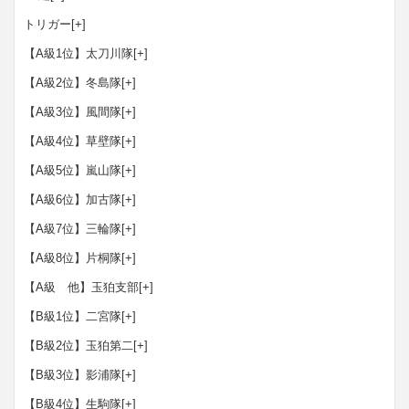
トリガー
[+]
【A級1位】太刀川隊
[+]
【A級2位】冬島隊
[+]
【A級3位】風間隊
[+]
【A級4位】草壁隊
[+]
【A級5位】嵐山隊
[+]
【A級6位】加古隊
[+]
【A級7位】三輪隊
[+]
【A級8位】片桐隊
[+]
【A級 他】玉狛支部
[+]
【B級1位】二宮隊
[+]
【B級2位】玉狛第二
[+]
【B級3位】影浦隊
[+]
【B級4位】生駒隊
[+]