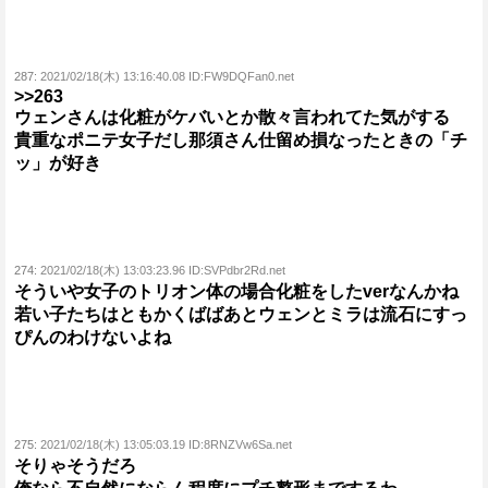
287:
2021/02/18(木) 13:16:40.08 ID:FW9DQFan0.net
>>263
ウェンさんは化粧がケバいとか散々言われてた気がする
貴重なポニテ女子だし那須さん仕留め損なったときの「チ
ッ」が好き
274:
2021/02/18(木) 13:03:23.96 ID:SVPdbr2Rd.net
そういや女子のトリオン体の場合化粧をしたverなんかね
若い子たちはともかくばばあとウェンとミラは流石にすっ
ぴんのわけないよね
275:
2021/02/18(木) 13:05:03.19 ID:8RNZVw6Sa.net
そりゃそうだろ