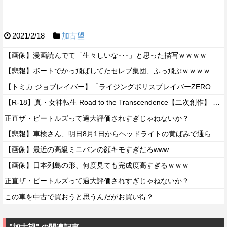
2021/2/18
加古望
【画像】漫画読んでて「生々しいな･･･」と思った描写ｗｗｗｗ
【悲報】ボートでかっ飛ばしてたセレブ集団、ふっ飛ぶｗｗｗｗ
【トミカ ジョブレイバー】「ライジングポリスブレイバーZERO デカライドアーマー 黒バイDXセット」【本日発売】
【R-18】真・女神転生 Road to the Transcendence【二次創作】 第２０話
正直ザ・ビートルズって過大評価されすぎじゃねないか？
【悲報】車検さん、明日8月1日からヘッドライトの黄ばみで通らなくなる模様…
【画像】最近の高級ミニバンの顔キモすぎだろwww
【画像】日本列島の形、何度見ても完成度高すぎるｗｗｗ
正直ザ・ビートルズって過大評価されすぎじゃねないか？
この車を中古で買おうと思うんだがお買い得？