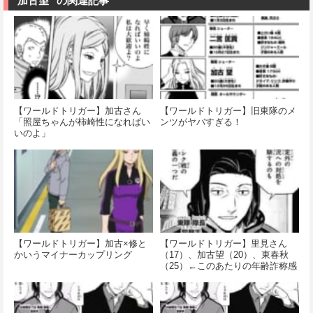
"加古望" の関連記事
【ワールドトリガー】加古さん
【ワールドトリガー】旧東隊のメ
「照屋ちゃんが柿崎性になればい
ンツがヤバすぎる！
いのよ」
【ワールドトリガー】加古×修と
【ワールドトリガー】里見さん
かいうマイナーカップリング
（17）、加古望（20）、東春秋
（25）←このあたりの年齢詐称感
ヤバない？