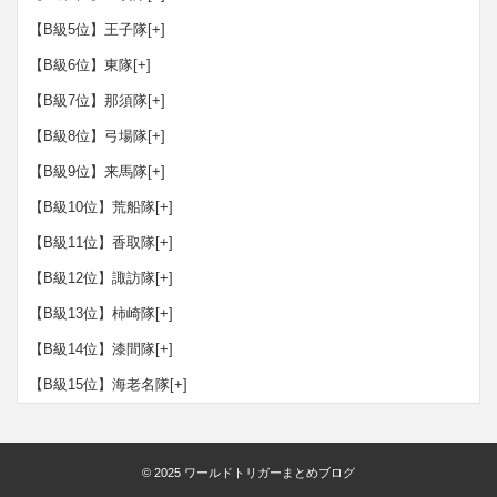
【B級5位】王子隊
[+]
【B級6位】東隊
[+]
【B級7位】那須隊
[+]
【B級8位】弓場隊
[+]
【B級9位】来馬隊
[+]
【B級10位】荒船隊
[+]
【B級11位】香取隊
[+]
【B級12位】諏訪隊
[+]
【B級13位】柿崎隊
[+]
【B級14位】漆間隊
[+]
【B級15位】海老名隊
[+]
© 2025
ワールドトリガーまとめブログ