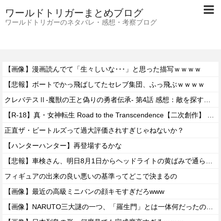
ワールドトリガーまとめブログ
ワールドトリガーのネタバレ・感想・考察ブログ
【画像】漫画読んでて「生々しいな･･･」と思った描写ｗｗｗｗ
【悲報】ボートでかっ飛ばしてたセレブ集団、ふっ飛ぶｗｗｗｗ
クレバテスⅡ-魔獣の王と偽りの勇者伝承- 第4話 感想：敵を探すよりトアの書を餌に誘き出す作戦！
【R-18】真・女神転生 Road to the Transcendence【二次創作】 第２０話
正直ザ・ビートルズって過大評価されすぎじゃねないか？
【ハンターハンター】再登場するかな
【悲報】車検さん、明日8月1日からヘッドライトの黄ばみで通らなくなる模様…
フィギュアの出来の良い悪いの基準ってどこで決まるの
【画像】最近の高級ミニバンの顔キモすぎだろwww
【画像】NARUTO三大謎の一つ、「羅生門」とは一体何だったのか！？