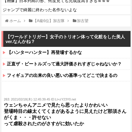
【画像】日本列島の形、何度見ても完成度高すぎるｗｗｗ
ジャンプで綺麗に終わった名作ないよな
ホーム
【A級6位】加古隊
加古望
【ワールドトリガー】女子のトリオン体って化粧をした美人
ver.なんかね？
【ハンターハンター】再登場するかな
正直ザ・ビートルズって過大評価されすぎじゃねないか？
フィギュアの出来の良い悪いの基準ってどこで決まるの
263:
2021/02/18(木) 12:45:39.45 ID:Lt+zY23Y0.net
ウェンちゃんアニメで見たら思ったよりかわいい
登場時目の線太くてくまがあるように見えたけど那須さん
がくま・・・許せない
って虐殺されたのがさすがに効いたか