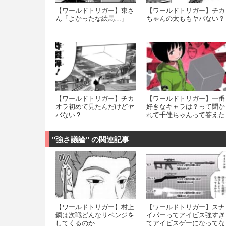
【ワールドトリガー】東さ
【ワールドトリガー】チカ
ん「よかったな絵馬…」
ちゃんの太ももヤバない？
【ワールドトリガー】チカ
【ワールドトリガー】一番
オラ初めて見たんだけどヤ
好きなキャラは？って聞か
バない？
れて千佳ちゃんって答えた
ら距離置かれる風潮
"強さ議論" の関連記事
【ワールドトリガー】村上
【ワールドトリガー】スナ
鋼は次戦どんなリベンジを
イパーってアイビス強すぎ
してくるのか
てアイビスゲーになってな