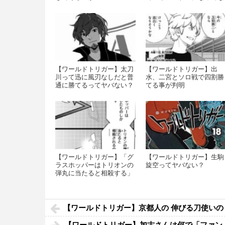
い？
【ワールドトリガー】太刀
【ワールドトリガー】出
川って迅に風刃なしだと普
水、二宮とソロ戦で四割勝
通に勝てるってヤバない？
てる事が判明
【ワールドトリガー】「グ
【ワールドトリガー】生駒
ラスホッパーはトリオンの
旋空ってヤバない？
弾丸に当たると相殺する」
←これ
【ワールドトリガー】京都人の 伸びる刀使いの
【ワールドトリガー】加古さんは何で「ファン