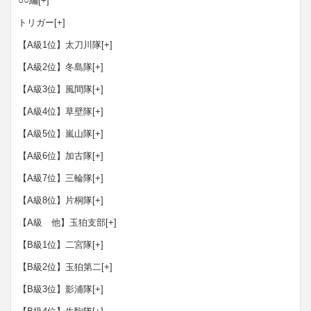
○○編
[+]
トリガー
[+]
【A級1位】太刀川隊
[+]
【A級2位】冬島隊
[+]
【A級3位】風間隊
[+]
【A級4位】草壁隊
[+]
【A級5位】嵐山隊
[+]
【A級6位】加古隊
[+]
【A級7位】三輪隊
[+]
【A級8位】片桐隊
[+]
【A級 他】玉狛支部
[+]
【B級1位】二宮隊
[+]
【B級2位】玉狛第二
[+]
【B級3位】影浦隊
[+]