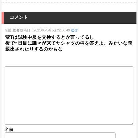
コメント
名前:
匿名
投稿日：2021/05/04(火) 22:50:49
返信
変Tは試験中服を交換するとか言ってるし
後で○日目に誰々が来てたシャツの柄を答えよ、みたいな問
題出されたりするのかもな
名前