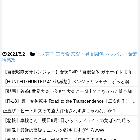
2021/5/2
香取葉子
三雲修
恋愛・男女関係
ネタバレ・最新
話感想
【百獣戦隊ガオレンジャー】食玩SMP「百獣合体 ガオナイト【再販:2027年7月発送】」プラモデル【予約開始】
【HUNTER×HUNTER 417話感想】ベンジャミン王子、ずっと溜めていた宿便を出し切った気分になるｗｗｗｗ
【動画】鉄拳8世界大会、今まで大会に一切出てこなかった誰も知らない無名のパキスタン人が世界王者を5タテで完封して優勝するｗｗｗｗｗｗｗ
【R-18】真・女神転生 Road to the Transcendence【二次創作】 第２０話
正直ザ・ビートルズって過大評価されすぎじゃねないか？
【悲報】車検さん、明日8月1日からヘッドライトの黄ばみで通らなくなる模様…
【画像】最近の高級ミニバンの顔キモすぎだろwww
【画像】日本列島の形、何度見ても完成度高すぎるｗｗｗ