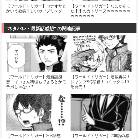
【ワールドトリガー】コナオサと
【ワールドトリガー】なにかあっ
かいう微笑ましいカップリング
た未来のカトリーヌｗｗｗｗｗｗ
ｗｗｗｗｗｗ
"ネタバレ・最新話感想" の関連記事
【ワールドトリガー】最新話感
【ワールドトリガー】連載再開！
想！イコさん料理もできるとかモ
ジャンプSQ移籍！コミックス19
テ男じゃない？
巻発売！
【ワールドトリガー】208話感
【ワールドトリガー】206話の感