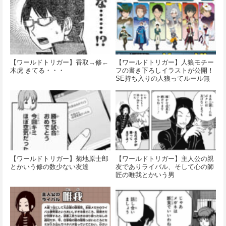
【ワールドトリガー】香取→修←
【ワールドトリガー】人狼モチー
木虎 きてる・・・
フの書き下ろしイラストが公開！
SE持ち入りの人狼ってルール無
用すぎない…？
【ワールドトリガー】菊地原士郎
【ワールドトリガー】主人公の親
とかいう修の数少ない友達
友でありライバル、そして心の師
匠の唯我とかいう男