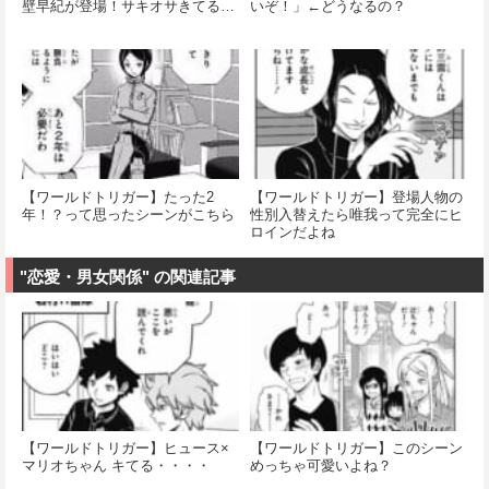
壁早紀が登場！サキオサきてる…
いぞ！」←どうなるの？
【ワールドトリガー】たった2
【ワールドトリガー】登場人物の
年！？って思ったシーンがこちら
性別入替えたら唯我って完全にヒ
ロインだよね
"恋愛・男女関係" の関連記事
【ワールドトリガー】ヒュース×
【ワールドトリガー】このシーン
マリオちゃん キてる・・・・
めっちゃ可愛いよね？