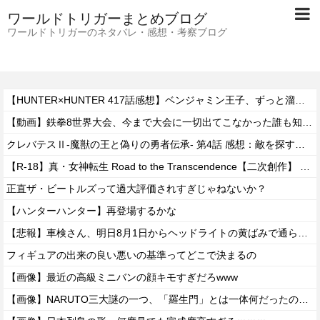
ワールドトリガーまとめブログ
ワールドトリガーのネタバレ・感想・考察ブログ
【HUNTER×HUNTER 417話感想】ベンジャミン王子、ずっと溜めていた宿便を出し切った気分になるｗｗｗｗ
【動画】鉄拳8世界大会、今まで大会に一切出てこなかった誰も知らない無名のパキスタン人が世界王者を5タテで完封して優勝するｗｗｗｗｗｗｗ
クレバテスⅡ-魔獣の王と偽りの勇者伝承- 第4話 感想：敵を探すよりトアの書を餌に誘き出す作戦！
【R-18】真・女神転生 Road to the Transcendence【二次創作】 第２０話
正直ザ・ビートルズって過大評価されすぎじゃねないか？
【ハンターハンター】再登場するかな
【悲報】車検さん、明日8月1日からヘッドライトの黄ばみで通らなくなる模様…
フィギュアの出来の良い悪いの基準ってどこで決まるの
【画像】最近の高級ミニバンの顔キモすぎだろwww
【画像】NARUTO三大謎の一つ、「羅生門」とは一体何だったのか！？