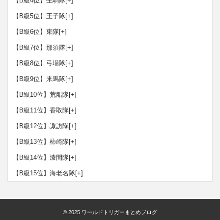
【B級4位】生駒隊
[+]
【B級5位】王子隊
[+]
【B級6位】東隊
[+]
【B級7位】那須隊
[+]
【B級8位】弓場隊
[+]
【B級9位】来馬隊
[+]
【B級10位】荒船隊
[+]
【B級11位】香取隊
[+]
【B級12位】諏訪隊
[+]
【B級13位】柿崎隊
[+]
【B級14位】漆間隊
[+]
【B級15位】海老名隊
[+]
© 2025
ワールドトリガーまとめブログ