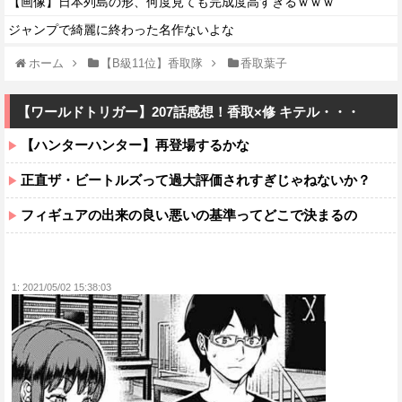
【画像】日本列島の形、何度見ても完成度高すぎるｗｗｗ
ジャンプで綺麗に終わった名作ないよな
ホーム
【B級11位】香取隊
香取葉子
【ワールドトリガー】207話感想！香取×修 キテル・・・
【ハンターハンター】再登場するかな
正直ザ・ビートルズって過大評価されすぎじゃねないか？
フィギュアの出来の良い悪いの基準ってどこで決まるの
1:
2021/05/02 15:38:03