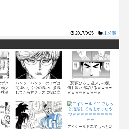
2017/9/25
未分類
はボク
ハンターハンターのノヴは
【野原ひろし 昼メシの流
」頭文
間違いなく今の戦いに参戦
儀】深い描写貼るｗｗｗｗ
野球漫
してたら神クラスに役に立
ｗｗｗｗｗｗｗｗｗ
ったｗｗｗｗｗｗｗｗ
アイシールド21でもっと活