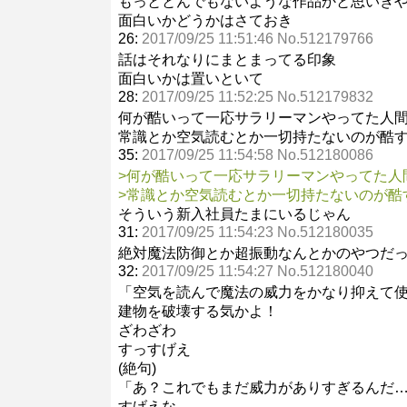
もっととんでもないような作品かと思いき
面白いかどうかはさておき
26:
2017/09/25 11:51:46 No.512179766
話はそれなりにまとまってる印象
面白いかは置いといて
28:
2017/09/25 11:52:25 No.512179832
何が酷いって一応サラリーマンやってた人
常識とか空気読むとか一切持たないのが酷
35:
2017/09/25 11:54:58 No.512180086
>何が酷いって一応サラリーマンやってた人
>常識とか空気読むとか一切持たないのが酷
そういう新入社員たまにいるじゃん
31:
2017/09/25 11:54:23 No.512180035
絶対魔法防御とか超振動なんとかのやつだ
32:
2017/09/25 11:54:27 No.512180040
「空気を読んで魔法の威力をかなり抑えて
建物を破壊する気かよ！
ざわざわ
すっすげえ
(絶句)
「あ？これでもまだ威力がありすぎるんだ
すげえな