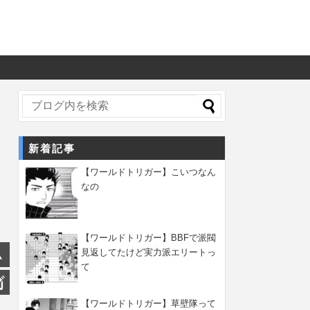
新着記事
【ワールドトリガー】こいつなん
なの
【ワールドトリガー】BBFで派閥
見返してたけど実力派エリートっ
て
【ワールドトリガー】草壁隊って