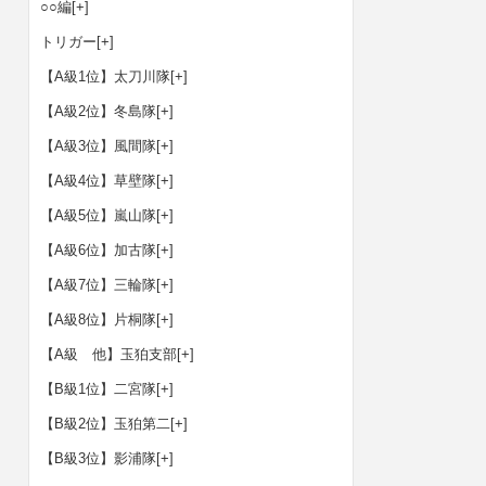
○○編
[+]
トリガー
[+]
【A級1位】太刀川隊
[+]
【A級2位】冬島隊
[+]
【A級3位】風間隊
[+]
【A級4位】草壁隊
[+]
【A級5位】嵐山隊
[+]
【A級6位】加古隊
[+]
【A級7位】三輪隊
[+]
【A級8位】片桐隊
[+]
【A級 他】玉狛支部
[+]
【B級1位】二宮隊
[+]
【B級2位】玉狛第二
[+]
【B級3位】影浦隊
[+]