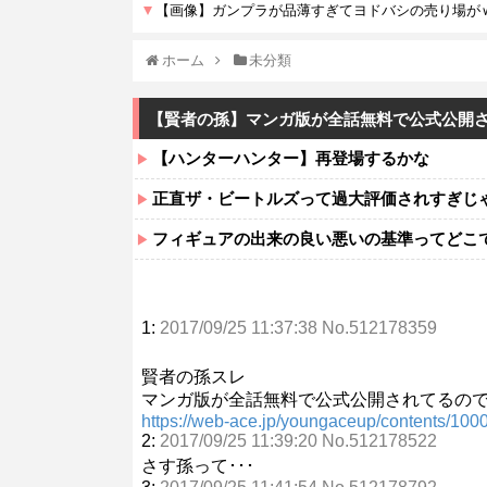
ホーム
未分類
【賢者の孫】マンガ版が全話無料で公式公開
【ハンターハンター】再登場するかな
正直ザ・ビートルズって過大評価されすぎじ
フィギュアの出来の良い悪いの基準ってどこ
1:
2017/09/25 11:37:38 No.512178359
賢者の孫スレ
マンガ版が全話無料で公式公開されてるの
https://web-ace.jp/youngaceup/contents/100
2:
2017/09/25 11:39:20 No.512178522
さす孫って･･･