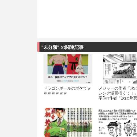
"未分類" の関連記事
ドラゴンボールのボケてｗ
メジャーの作者「次
ｗｗｗｗｗｗ
シング漫画描くで！
字Dの作者「次はJK
画描くで！」