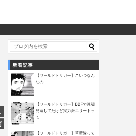
新着記事
【ワールドトリガー】こいつなん
なの
【ワールドトリガー】BBFで派閥
見返してたけど実力派エリートっ
て
【ワールドトリガー】草壁隊って