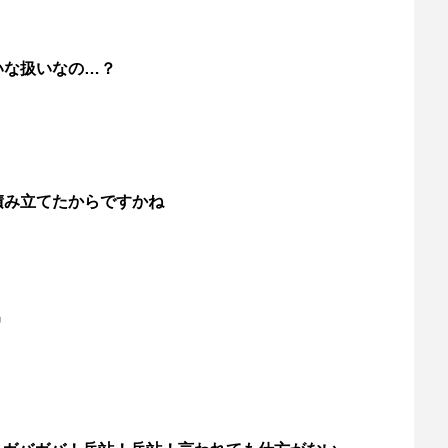
いな扱いなの…？
積み立てたからですかね
男