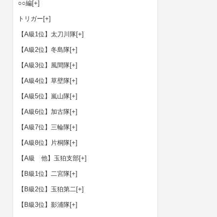
○○編
[+]
トリガー
[+]
【A級1位】太刀川隊
[+]
【A級2位】冬島隊
[+]
【A級3位】風間隊
[+]
【A級4位】草壁隊
[+]
【A級5位】嵐山隊
[+]
【A級6位】加古隊
[+]
【A級7位】三輪隊
[+]
【A級8位】片桐隊
[+]
【A級 他】玉狛支部
[+]
【B級1位】二宮隊
[+]
【B級2位】玉狛第二
[+]
【B級3位】影浦隊
[+]