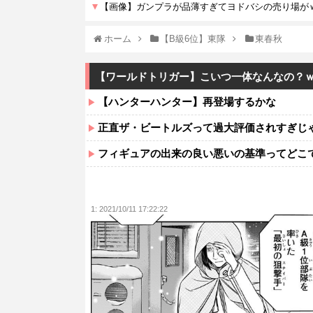
ホーム
【B級6位】東隊
東春秋
【ワールドトリガー】こいつ一体なんなの？
【ハンターハンター】再登場するかな
正直ザ・ビートルズって過大評価されすぎじ
フィギュアの出来の良い悪いの基準ってどこ
1:
2021/10/11 17:22:22