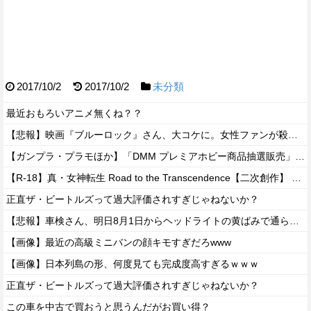
2017/10/2
2017/10/2
未分類
最近おもろいアニメ無くね？？
【悲報】映画『ブルーロック』さん、大コケに。女性ファンが殺到するんじゃなかったの？
【ガンプラ・プラモほか】「DMM プレミアホビー商品抽選販売」【本日開始！】
【R-18】真・女神転生 Road to the Transcendence【二次創作】 第２０話
正直ザ・ビートルズって過大評価されすぎじゃねないか？
【悲報】車検さん、明日8月1日からヘッドライトの黄ばみで通らなくなる模様…
【画像】最近の高級ミニバンの顔キモすぎだろwww
【画像】日本列島の形、何度見ても完成度高すぎるｗｗｗ
正直ザ・ビートルズって過大評価されすぎじゃねないか？
この車を中古で買おうと思うんだがお買い得？