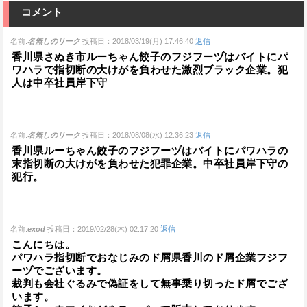
コメント
名前:
名無しのリーク
投稿日：2018/03/19(月) 17:46:40
返信
香川県さぬき市ルーちゃん餃子のフジフーヅはバイトにパ
ワハラで指切断の大けがを負わせた激烈ブラック企業。犯
人は中卒社員岸下守
名前:
名無しのリーク
投稿日：2018/08/08(水) 12:36:23
返信
香川県ルーちゃん餃子のフジフーヅはバイトにパワハラの
末指切断の大けがを負わせた犯罪企業。中卒社員岸下守の
犯行。
名前:
exod
投稿日：2019/02/28(木) 02:17:20
返信
こんにちは。
パワハラ指切断でおなじみのド屑県香川のド屑企業フジフ
ーヅでございます。
裁判も会社ぐるみで偽証をして無事乗り切ったド屑でござ
います。