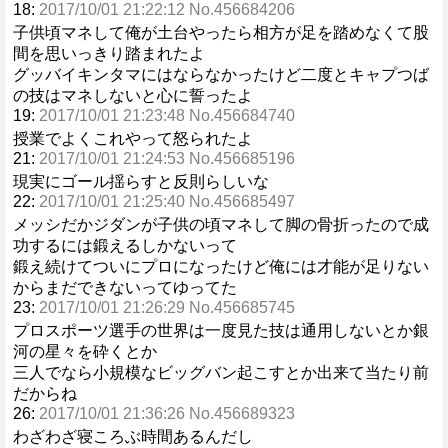
18:
2017/10/01 21:22:12 No.456684206
子供頃マネして俺が土台やったら相方が足を踏めなくて股
間を思いっきり踏まれたよ
グッバイキンタマにはならなかったけど二度とキャプつば
の技はマネしないと心に誓ったよ
19:
2017/10/01 21:23:48 No.456684740
授業でよくこれやって怒られたよ
21:
2017/10/01 21:24:53 No.456685196
現実にゴール揺らすと反則らしいな
22:
2017/10/01 21:25:40 No.456685497
メッシだかジダンが子供の頃マネして脚の骨折ったので成
功するには鍛えるしかないって
鍛え続けてついにプロになったけど俺には才能が足りない
からまだできないってゆってた
23:
2017/10/01 21:26:29 No.456685745
プロスポーツ選手の世界は一度見た技は通用しないとか銀
河の星々を砕くとか
三人でなら小規模なビッグバン起こすとか出来て当たり前
だからね
26:
2017/10/01 21:36:26 No.456689323
わざわざ寝ころぶ時間あるんだし