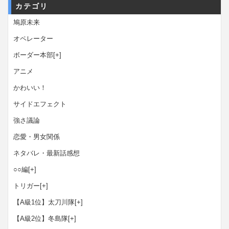
カテゴリ
鳩原未来
オペレーター
ボーダー本部
[+]
アニメ
かわいい！
サイドエフェクト
強さ議論
恋愛・男女関係
ネタバレ・最新話感想
○○編
[+]
トリガー
[+]
【A級1位】太刀川隊
[+]
【A級2位】冬島隊
[+]