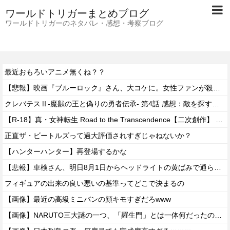
ワールドトリガーまとめブログ
ワールドトリガーのネタバレ・感想・考察ブログ
最近おもろいアニメ無くね？？
【悲報】映画『ブルーロック』さん、大コケに。女性ファンが殺到するんじゃなかったの？
クレバテスⅡ-魔獣の王と偽りの勇者伝承- 第4話 感想：敵を探すよりトアの書を餌に誘き出す作戦！
【R-18】真・女神転生 Road to the Transcendence【二次創作】 第２０話
正直ザ・ビートルズって過大評価されすぎじゃねないか？
【ハンターハンター】再登場するかな
【悲報】車検さん、明日8月1日からヘッドライトの黄ばみで通らなくなる模様…
フィギュアの出来の良い悪いの基準ってどこで決まるの
【画像】最近の高級ミニバンの顔キモすぎだろwww
【画像】NARUTO三大謎の一つ、「羅生門」とは一体何だったのか！？