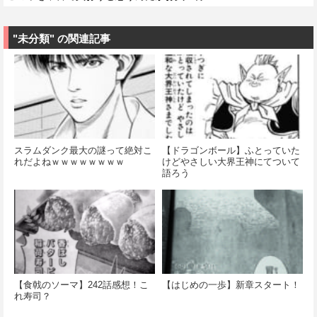
"未分類" の関連記事
スラムダンク最大の謎って絶対こ
【ドラゴンボール】ふとっていた
れだよねｗｗｗｗｗｗｗｗ
けどやさしい大界王神にてついて
語ろう
【食戟のソーマ】242話感想！こ
【はじめの一歩】新章スタート！
れ寿司？