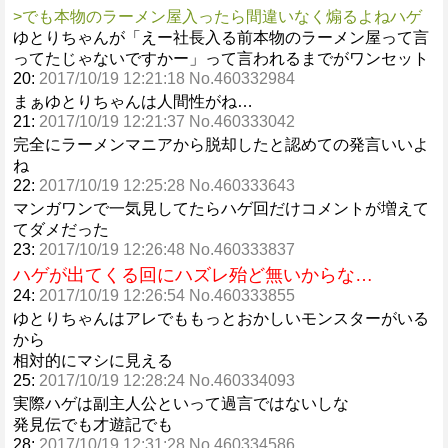
>でも本物のラーメン屋入ったら間違いなく煽るよねハゲ
ゆとりちゃんが「えー社長入る前本物のラーメン屋って言
ってたじゃないですかー」って言われるまでがワンセット
20:
2017/10/19 12:21:18 No.460332984
まぁゆとりちゃんは人間性がね…
21:
2017/10/19 12:21:37 No.460333042
完全にラーメンマニアから脱却したと認めての発言いいよ
ね
22:
2017/10/19 12:25:28 No.460333643
マンガワンで一気見してたらハゲ回だけコメントが増えて
てダメだった
23:
2017/10/19 12:26:48 No.460333837
ハゲが出てくる回にハズレ殆ど無いからな…
24:
2017/10/19 12:26:54 No.460333855
ゆとりちゃんはアレでももっとおかしいモンスターがいる
から
相対的にマシに見える
25:
2017/10/19 12:28:24 No.460334093
実際ハゲは副主人公といって過言ではないしな
発見伝でも才遊記でも
28:
2017/10/19 12:31:28 No.460334586