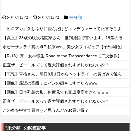
2017/10/20
2017/10/20
未分類
「ヒロアカ」久しぶりに読んだけどエンデヴァーって正直そこまで悪いことしたかな
【炎上】38歳の現役格闘家さん「批判覚悟で言います。19歳の彼女と結婚しました」→案の定オバサン達に見つかり炎上
ホビーサクラ「真の点P 私服Ver.」美少女フィギュア【予約開始】
【R-18】真・女神転生 Road to the Transcendence【二次創作】 第２０話
正直ザ・ビートルズって過大評価されすぎじゃねないか？
【悲報】車検さん、明日8月1日からヘッドライトの黄ばみで通らなくなる模様…
【画像】最近の高級ミニバンの顔キモすぎだろwww
【画像】日本列島の形、何度見ても完成度高すぎるｗｗｗ
正直ザ・ビートルズって過大評価されすぎじゃねないか？
この車を中古で買おうと思うんだがお買い得？
"未分類" の関連記事