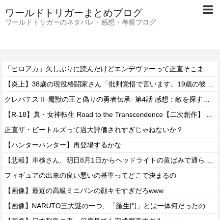
ワールドトリガーまとめブログ
ワールドトリガーのネタバレ・感想・考察ブログ
「ヒロアカ」久しぶりに読んだけどエンデヴァーって正直そこまで悪いことしたかな
【炎上】38歳の現役格闘家さん「批判覚悟で言います。19歳の彼女と結婚しました」→案の定オバサン達に見つかり炎上
クレバテスⅡ-魔獣の王と偽りの勇者伝承- 第4話 感想：敵を探すよりトアの書を餌に誘き出す作戦！
【R-18】真・女神転生 Road to the Transcendence【二次創作】 第２０話
正直ザ・ビートルズって過大評価されすぎじゃねないか？
【ハンターハンター】再登場するかな
【悲報】車検さん、明日8月1日からヘッドライトの黄ばみで通らなくなる模様…
フィギュアの出来の良い悪いの基準ってどこで決まるの
【画像】最近の高級ミニバンの顔キモすぎだろwww
【画像】NARUTO三大謎の一つ、「羅生門」とは一体何だったのか！？