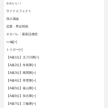
かわいい！
サイドエフェクト
強さ議論
恋愛・男女関係
ネタバレ・最新話感想
○○編
[+]
トリガー
[+]
【A級1位】太刀川隊
[+]
【A級2位】冬島隊
[+]
【A級3位】風間隊
[+]
【A級4位】草壁隊
[+]
【A級5位】嵐山隊
[+]
【A級6位】加古隊
[+]
【A級7位】三輪隊
[+]