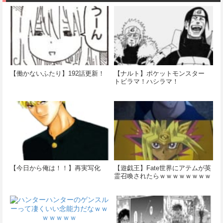
【働かないふたり】192話更新！
【ナルト】ポケットモンスター
トビラマ！ハシラマ！
【今日から俺は！！】再実写化
【遊戯王】Fate世界にアテムが英
霊召喚されたらｗｗｗｗｗｗｗｗ